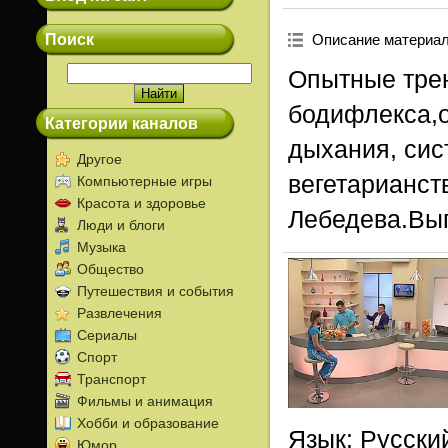
Поиск
Описание материа
Опытные тре
бодифлекса,о
Категории каналов
дыхания, сис
Другое
вегетарианст
Компьютерные игры
Красота и здоровье
Лебедева.Вып
Люди и блоги
Музыка
Общество
Путешествия и события
Развлечения
Сериалы
Спорт
Транспорт
Фильмы и анимация
Хобби и образование
Язык
: Русски
Юмор