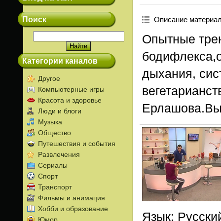
Поиск
Описание материа
Опытные тре
бодифлекса,о
Категории каналов
дыхания, сис
Другое
вегетарианст
Компьютерные игры
Красота и здоровье
Ерлашова.Вы
Люди и блоги
Музыка
Общество
Путешествия и события
Развлечения
Сериалы
Спорт
Транспорт
Фильмы и анимация
Хобби и образование
Язык
: Русски
Юмор