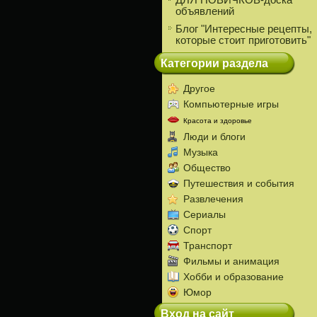
ДЛЯ НОВИЧКОВ-доска
объявлений
Блог "Интересные рецепты,
которые стоит приготовить"
Категории раздела
Другое
Компьютерные игры
Красота и здоровье
Люди и блоги
Музыка
Общество
Путешествия и события
Развлечения
Сериалы
Спорт
Транспорт
Фильмы и анимация
Хобби и образование
Юмор
Вход на сайт