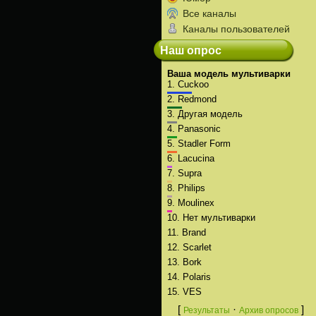
Все каналы
Каналы пользователей
Наш опрос
Ваша модель мультиварки
1.
Cuckoo
2.
Redmond
3.
Другая модель
4.
Panasonic
5.
Stadler Form
6.
Lacucina
7.
Supra
8.
Philips
9.
Moulinex
10.
Нет мультиварки
11.
Brand
12.
Scarlet
13.
Bork
14.
Polaris
15.
VES
[
·
]
Результаты
Архив опросов