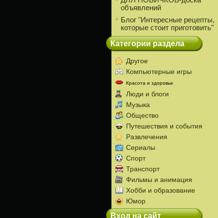
ДЛЯ НОВИЧКОВ-доска
объявлений
Блог "Интересные рецепты,
которые стоит приготовить"
Категории раздела
Другое
Компьютерные игры
Красота и здоровье
Люди и блоги
Музыка
Общество
Путешествия и события
Развлечения
Сериалы
Спорт
Транспорт
Фильмы и анимация
Хобби и образование
Юмор
Вход на сайт