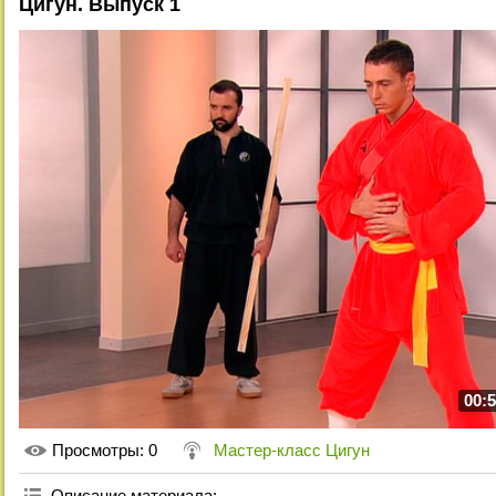
Цигун. Выпуск 1
00:5
Просмотры
: 0
Мастер-класс Цигун
Описание материала
: