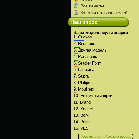
Все каналы
Каналы пользователей
Наш опрос
Ваша модель мультиварки
1.
Cuckoo
2.
Redmond
3.
Другая модель
4.
Panasonic
5.
Stadler Form
6.
Lacucina
7.
Supra
8.
Philips
9.
Moulinex
10.
Нет мультиварки
11.
Brand
12.
Scarlet
13.
Bork
14.
Polaris
15.
VES
[
·
]
Результаты
Архив опросов