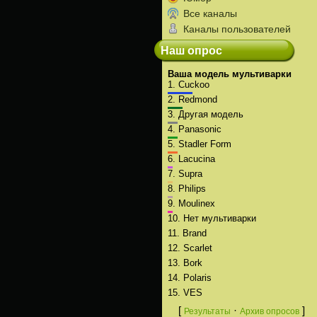
Все каналы
Каналы пользователей
Наш опрос
Ваша модель мультиварки
1.
Cuckoo
2.
Redmond
3.
Другая модель
4.
Panasonic
5.
Stadler Form
6.
Lacucina
7.
Supra
8.
Philips
9.
Moulinex
10.
Нет мультиварки
11.
Brand
12.
Scarlet
13.
Bork
14.
Polaris
15.
VES
[
·
]
Результаты
Архив опросов