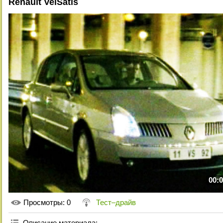
Renault VelSatis
00:0
Просмотры
: 0
Тест–драйв
Описание материала
: