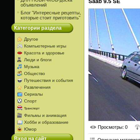
ДЛЯ НОВИЧКОВ-доска
Saab 9.5 SE
объявлений
Блог "Интересные рецепты,
которые стоит приготовить"
Категории раздела
Другое
Компьютерные игры
Красота и здоровье
Люди и блоги
Музыка
Общество
Путешествия и события
Развлечения
Сериалы
Спорт
Транспорт
Фильмы и анимация
Хобби и образование
Просмотры
: 0
Юмор
Вход на сайт
Описание материа