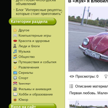
ДЛЯ НОВИЧКОВ-доска
В «Жук» я влюбил
объявлений
Блог "Интересные рецепты,
которые стоит приготовить"
Категории раздела
Другое
Компьютерные игры
Красота и здоровье
Люди и блоги
Музыка
Общество
Путешествия и события
Развлечения
Сериалы
Просмотры
: 0
Спорт
Транспорт
Описание материа
Фильмы и анимация
Первая любовь. Малень
Хобби и образование
Юмор
Вход на сайт