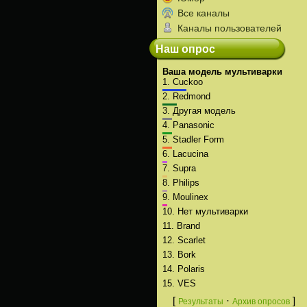
Все каналы
Каналы пользователей
Наш опрос
Ваша модель мультиварки
1.
Cuckoo
2.
Redmond
3.
Другая модель
4.
Panasonic
5.
Stadler Form
6.
Lacucina
7.
Supra
8.
Philips
9.
Moulinex
10.
Нет мультиварки
11.
Brand
12.
Scarlet
13.
Bork
14.
Polaris
15.
VES
[
·
]
Результаты
Архив опросов