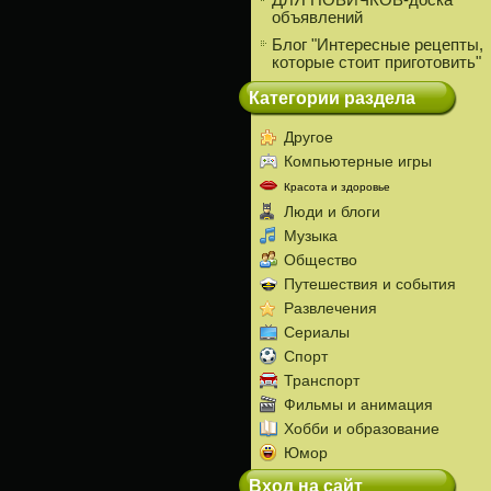
ДЛЯ НОВИЧКОВ-доска
объявлений
Блог "Интересные рецепты,
которые стоит приготовить"
Категории раздела
Другое
Компьютерные игры
Красота и здоровье
Люди и блоги
Музыка
Общество
Путешествия и события
Развлечения
Сериалы
Спорт
Транспорт
Фильмы и анимация
Хобби и образование
Юмор
Вход на сайт