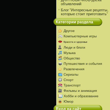
ДЛЯ НОВИЧКОВ-доска
объявлений
Блог "Интересные рецепты,
которые стоит приготовить"
Категории раздела
Другое
Компьютерные игры
Красота и здоровье
Люди и блоги
Музыка
Общество
Путешествия и события
Развлечения
Сериалы
Спорт
Транспорт
Фильмы и анимация
Хобби и образование
Юмор
Вход на сайт