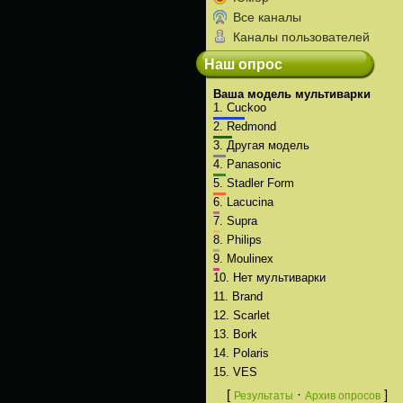
Все каналы
Каналы пользователей
Наш опрос
Ваша модель мультиварки
1.
Cuckoo
2.
Redmond
3.
Другая модель
4.
Panasonic
5.
Stadler Form
6.
Lacucina
7.
Supra
8.
Philips
9.
Moulinex
10.
Нет мультиварки
11.
Brand
12.
Scarlet
13.
Bork
14.
Polaris
15.
VES
[
·
]
Результаты
Архив опросов