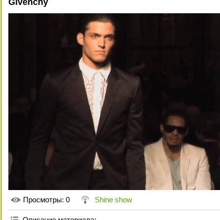
Givenchy
Просмотры
: 0
Shine show
Описание материала
: