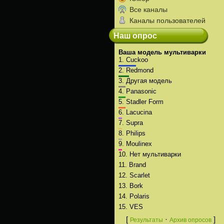
Все каналы
Каналы пользователей
Наш опрос
Ваша модель мультиварки
1.
Cuckoo
2.
Redmond
3.
Другая модель
4.
Panasonic
5.
Stadler Form
6.
Lacucina
7.
Supra
8.
Philips
9.
Moulinex
10.
Нет мультиварки
11.
Brand
12.
Scarlet
13.
Bork
14.
Polaris
15.
VES
[
·
]
Результаты
Архив опросов