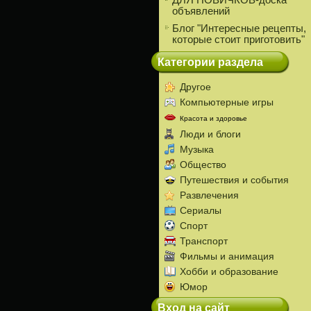
ДЛЯ НОВИЧКОВ-доска
объявлений
Блог "Интересные рецепты,
которые стоит приготовить"
Категории раздела
Другое
Компьютерные игры
Красота и здоровье
Люди и блоги
Музыка
Общество
Путешествия и события
Развлечения
Сериалы
Спорт
Транспорт
Фильмы и анимация
Хобби и образование
Юмор
Вход на сайт