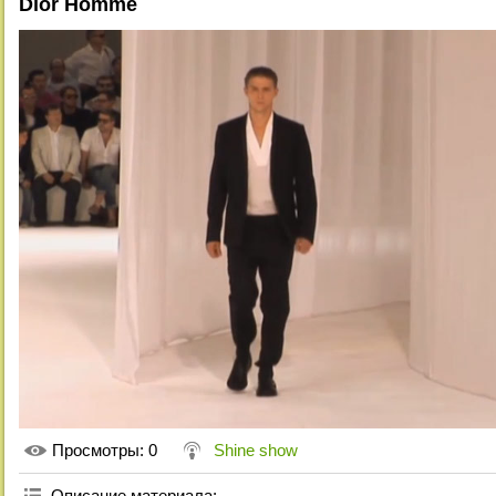
Dior Homme
Просмотры
: 0
Shine show
Описание материала
: