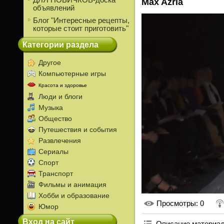
ДЛЯ НОВИЧКОВ-доска
Max Azria
объявлений
Блог "Интересные рецепты,
которые стоит приготовить"
Категории раздела
Другое
Компьютерные игры
Красота и здоровье
Люди и блоги
Музыка
Общество
Путешествия и события
Развлечения
Сериалы
Спорт
Транспорт
Фильмы и анимация
Хобби и образование
Просмотры
: 0
Юмор
Вход на сайт
Описание материа