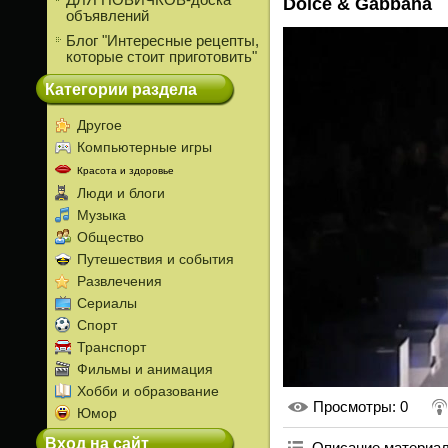
ДЛЯ НОВИЧКОВ-доска
Dolce & Gabbana
объявлений
Блог "Интересные рецепты,
которые стоит приготовить"
Категории раздела
Другое
Компьютерные игры
Красота и здоровье
Люди и блоги
Музыка
Общество
Путешествия и события
Развлечения
Сериалы
Спорт
Транспорт
Фильмы и анимация
Хобби и образование
Просмотры
: 0
Юмор
Вход на сайт
Описание материа