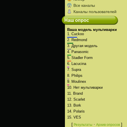
Все каналы
Каналы пользователей
Наш опрос
Ваша модель мультиварки
1.
Cuckoo
2.
Redmond
3.
Другая модель
4.
Panasonic
5.
Stadler Form
6.
Lacucina
7.
Supra
8.
Philips
9.
Moulinex
10.
Нет мультиварки
11.
Brand
12.
Scarlet
13.
Bork
14.
Polaris
15.
VES
[
·
]
Результаты
Архив опросов