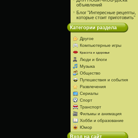
ДЛЯ НОВИЧКОВ-доска
объявлений
Блог "Интересные рецепты,
которые стоит приготовить"
Категории раздела
Другое
Компьютерные игры
Красота и здоровье
Люди и блоги
Музыка
Общество
Путешествия и события
Развлечения
Сериалы
Спорт
Транспорт
Фильмы и анимация
Хобби и образование
Юмор
Вход на сайт