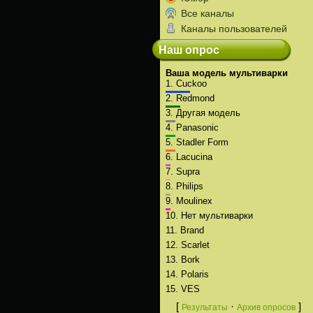
Все каналы
Каналы пользователей
Наш опрос
Ваша модель мультиварки
1.
Cuckoo
2.
Redmond
3.
Другая модель
4.
Panasonic
5.
Stadler Form
6.
Lacucina
7.
Supra
8.
Philips
9.
Moulinex
10.
Нет мультиварки
11.
Brand
12.
Scarlet
13.
Bork
14.
Polaris
15.
VES
[
·
]
Результаты
Архив опросов