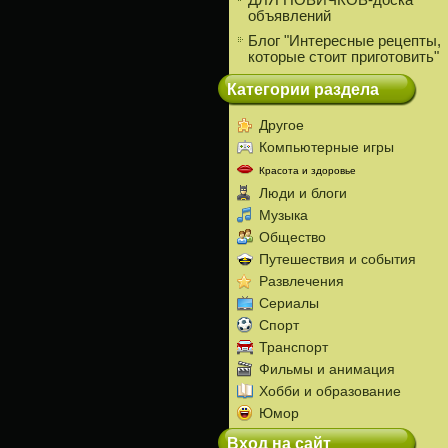
ДЛЯ НОВИЧКОВ-доска
объявлений
Блог "Интересные рецепты,
которые стоит приготовить"
Категории раздела
Другое
Компьютерные игры
Красота и здоровье
Люди и блоги
Музыка
Общество
Путешествия и события
Развлечения
Сериалы
Спорт
Транспорт
Фильмы и анимация
Хобби и образование
Юмор
Вход на сайт