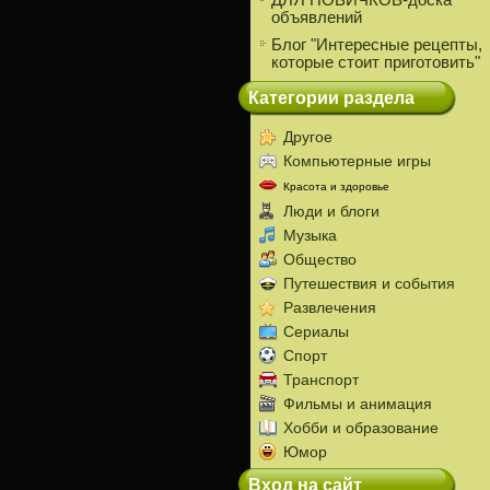
ДЛЯ НОВИЧКОВ-доска
объявлений
Блог "Интересные рецепты,
которые стоит приготовить"
Категории раздела
Другое
Компьютерные игры
Красота и здоровье
Люди и блоги
Музыка
Общество
Путешествия и события
Развлечения
Сериалы
Спорт
Транспорт
Фильмы и анимация
Хобби и образование
Юмор
Вход на сайт