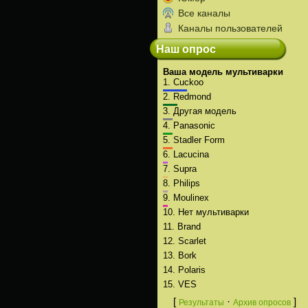
Все каналы
Каналы пользователей
Наш опрос
Ваша модель мультиварки
1.
Cuckoo
2.
Redmond
3.
Другая модель
4.
Panasonic
5.
Stadler Form
6.
Lacucina
7.
Supra
8.
Philips
9.
Moulinex
10.
Нет мультиварки
11.
Brand
12.
Scarlet
13.
Bork
14.
Polaris
15.
VES
[
·
]
Результаты
Архив опросов