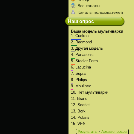
Все каналы
Каналы пользователей
Наш опрос
Ваша модель мультиварки
1.
Cuckoo
2.
Redmond
3.
Другая модель
4.
Panasonic
5.
Stadler Form
6.
Lacucina
7.
Supra
8.
Philips
9.
Moulinex
10.
Нет мультиварки
11.
Brand
12.
Scarlet
13.
Bork
14.
Polaris
15.
VES
[
·
]
Результаты
Архив опросов