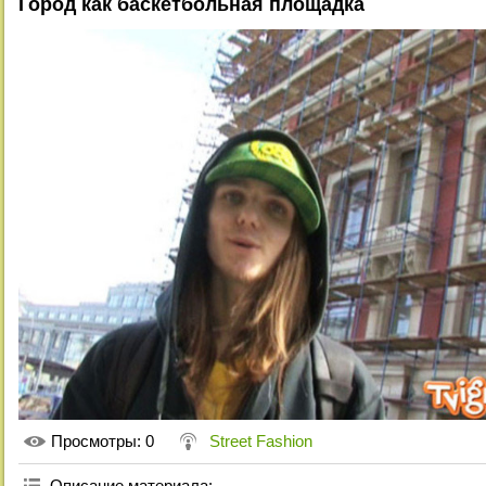
Город как баскетбольная площадка
Просмотры
: 0
Street Fashion
Описание материала
: