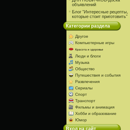
ДЛЯ НОВИЧКОВ-доска
объявлений
Блог "Интересные рецепты,
которые стоит приготовить"
Категории раздела
Другое
Компьютерные игры
Красота и здоровье
Люди и блоги
Музыка
Общество
Путешествия и события
Развлечения
Сериалы
Спорт
Транспорт
Фильмы и анимация
Хобби и образование
Юмор
Вход на сайт