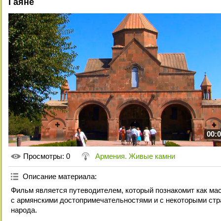
Гаяне
00:0
Просмотры
: 0
Армения. Живые камни
Описание материала
:
Фильм является путеводителем, который познакомит как маст
с армянскими достопримечательностями и с некоторыми стр
народа.