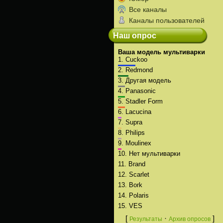
Все каналы
Каналы пользователей
Наш опрос
Ваша модель мультиварки
1.
Cuckoo
2.
Redmond
3.
Другая модель
4.
Panasonic
5.
Stadler Form
6.
Lacucina
7.
Supra
8.
Philips
9.
Moulinex
10.
Нет мультиварки
11.
Brand
12.
Scarlet
13.
Bork
14.
Polaris
15.
VES
[
·
]
Результаты
Архив опросов