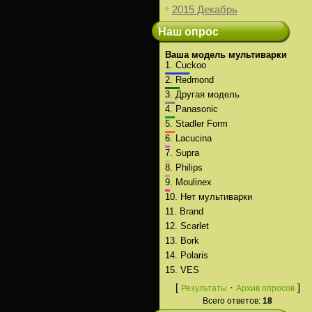
2015 Декабрь
Наш опрос
Ваша модель мультиварки
1.
Cuckoo
2.
Redmond
3.
Другая модель
4.
Panasonic
5.
Stadler Form
6.
Lacucina
7.
Supra
8.
Philips
9.
Moulinex
10.
Нет мультиварки
11.
Brand
12.
Scarlet
13.
Bork
14.
Polaris
15.
VES
[
·
]
Результаты
Архив опросов
Всего ответов:
18