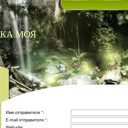
КА МОЯ
Имя отправителя
*
:
E-mail отправителя
*
:
Web-site: