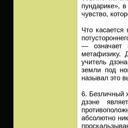
пундарике», 
чувство, кото
Что касается 
потустороннег
— означает 
метафизику. 
учитель дзэна
земли под но
называл это в
6. Безличный 
дзэне являе
противополож
абсолютно ник
проскальзыв