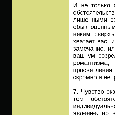
И не только 
обстоятельст
лишенными св
обыкновенным
неким сверхъ
хватает вас, 
замечание, ил
ваш ум созре
романтизма, н
просветления
скромно и неп
7. Чувство эк
тем обстоят
индивидуальн
явление, но 