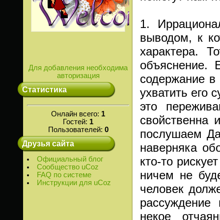
1. Иррациона
выводом, к ко
характера. Т
объяснение. 
Для добавления необходима
авторизация
содержание в
Статистика
ухватить его с
это пережива
Онлайн всего:
1
свойственна 
Гостей:
1
Пользователей:
0
послушаем Дай
Друзья сайта
наверняка об
кто-то рискуе
Официальный блог
Сообщество uCoz
ничем не буд
FAQ по системе
Инструкции для uCoz
человек долж
рассуждение 
некое отчая