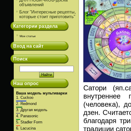
ДЛЯ НОВИЧКОВ-доска
объявлений
Блог "Интересные рецепты,
которые стоит приготовить"
Категории раздела
Мои статьи
Вход на сайт
Поиск
Наш опрос
Сатори (яп.с
Ваша модель мультиварки
внутреннее 
1.
Cuckoo
(человека), 
2.
Redmond
3.
Другая модель
дзен. Считает
4.
Panasonic
благодаря тр
5.
Stadler Form
традиции сато
6.
Lacucina