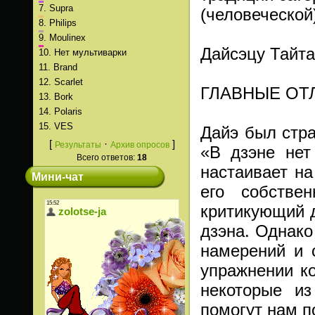
7.
Supra
(человеческой
8.
Philips
9.
Moulinex
Дайсэцу Тайта
10.
Нет мультиварки
11.
Brand
12.
Scarlet
ГЛАВНЫЕ ОТ
13.
Bork
14.
Polaris
15.
VES
Дайэ был стр
[
·
]
Результаты
Архив опросов
«В дзэне нет
Всего ответов:
18
настаивает на
Мини-чат
его собстве
критикующий д
дзэна. Однако
намерений и 
упражнении ко
некоторые из
помогут нам п