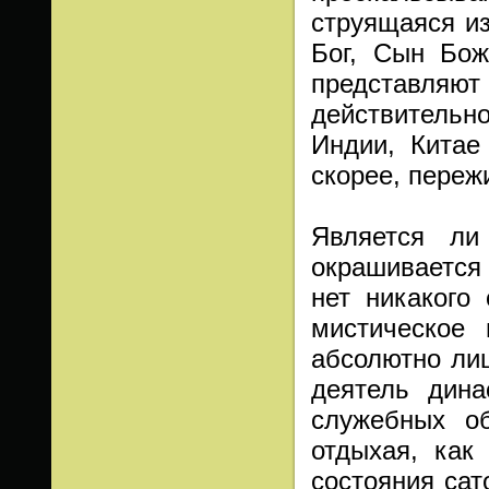
струящаяся из
Бог, Сын Бож
представляют
действительн
Индии, Китае
скорее, пере
Является ли
окрашивается
нет никакого
мистическое
абсолютно лиш
деятель дин
служебных о
отдыхая, как
состояния сат