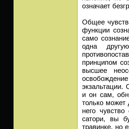
означает безг
Общее чувств
функции созн
само сознани
одна другу
противопостав
принципом соз
высшее неос
освобождение
экзальтации. 
и он сам, обн
только может 
него чувство
сатори, вы б
травинке, но 