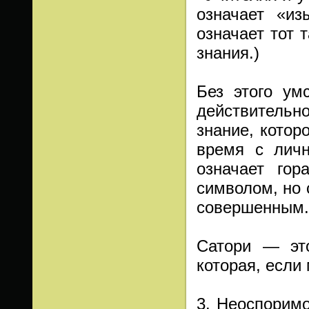
означает «из
означает тот 
знания.)
Без этого ум
действительно
знание, котор
время с личн
означает гор
символом, но 
совершенным.
Сатори — это
которая, если
3. Неоспоримо