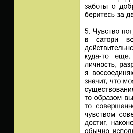
заботы о доб
беритесь за д
5. Чувство по
в сатори вс
действительно
куда-то еще
личность, раз
я воссоединя
значит, что м
существования
то образом вы
то совершенн
чувством сов
достиг, нако
обычно испол