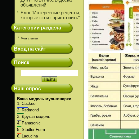
ДЛЯ НОВИЧКОВ-доска
объявлений
Блог "Интересные рецепты,
которые стоит приготовить"
Категории раздела
Мои статьи
Вход на сайт
Поиск
Наш опрос
Ваша модель мультиварки
1.
Cuckoo
2.
Redmond
3.
Другая модель
4.
Panasonic
5.
Stadler Form
6.
Lacucina