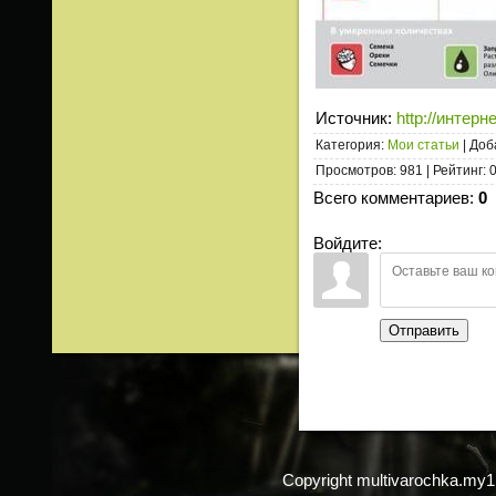
Источник
:
http://интерн
Категория
:
Мои статьи
|
Доб
Просмотров
:
981
|
Рейтинг
:
0
Всего комментариев
:
0
Войдите:
Отправить
Copyright multivarochka.my1