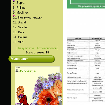
7.
Supra
8.
Philips
9.
Moulinex
10.
Нет мультиварки
11.
Brand
12.
Scarlet
13.
Bork
14.
Polaris
15.
VES
[
·
]
Результаты
Архив опросов
Всего ответов:
18
Мини-чат