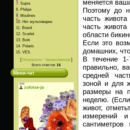
меняется ваша
7.
Supra
Поэтому до н
8.
Philips
9.
Moulinex
часть живота
10.
Нет мультиварки
часть живота 
11.
Brand
области бикин
12.
Scarlet
13.
Bork
Если это возм
14.
Polaris
домашних, чт
15.
VES
В течение 1-
[
·
]
Результаты
Архив опросов
Всего ответов:
18
правильно, в
Мини-чат
средней част
зоной и для 
размеры на п
неделю. (Если
живот, отметь
измерений и
сантиметров 