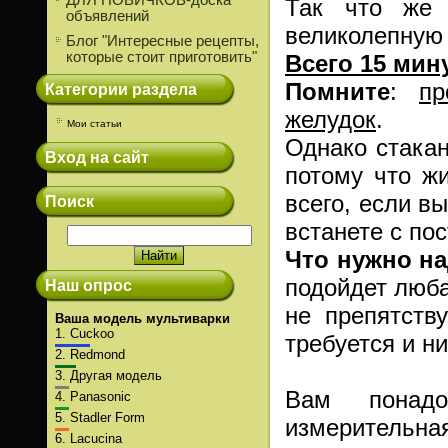
ДЛЯ НОВИЧКОВ-доска
Так что же 
объявлений
великолепную
Блог "Интересные рецепты,
которые стоит приготовить"
Всего 15 мин
Помните
:
пр
Категории раздела
желудок
.
Мои статьи
Однако стака
Вход на сайт
потому что ж
всего, если в
Поиск
встанете с пос
Что нужно н
подойдет люба
Наш опрос
не препятств
Ваша модель мультиварки
1.
Cuckoo
требуется и н
2.
Redmond
3.
Другая модель
Вам понадо
4.
Panasonic
5.
Stadler Form
измерительн
6.
Lacucina