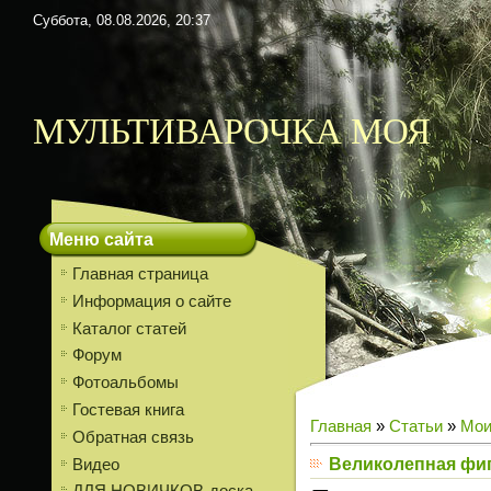
Суббота, 08.08.2026, 20:37
МУЛЬТИВАРОЧКА МОЯ
Меню сайта
Главная страница
Информация о сайте
Каталог статей
Форум
Фотоальбомы
Гостевая книга
Главная
»
Статьи
»
Мои
Обратная связь
Великолепная фиг
Видео