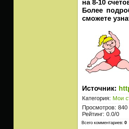
на 8-10 счето
Более подро
сможете узна
Источник
:
ht
Категория
:
Мои с
Просмотров
:
840
Рейтинг
:
0.0
/
0
Всего комментариев
:
0