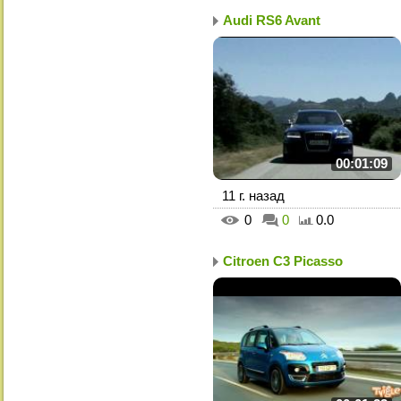
Audi RS6 Avant
00:01:09
11 г. назад
0
0
0.0
Citroen C3 Picasso