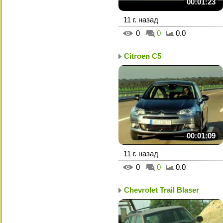
00:01:23
11 г. назад
0
0
0.0
Citroen C5
00:01:09
11 г. назад
0
0
0.0
Chevrolet Trail Blaser