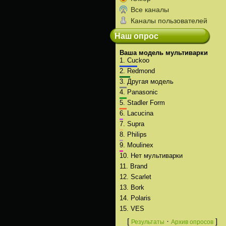
Все каналы
Каналы пользователей
Наш опрос
Ваша модель мультиварки
1.
Cuckoo
2.
Redmond
3.
Другая модель
4.
Panasonic
5.
Stadler Form
6.
Lacucina
7.
Supra
8.
Philips
9.
Moulinex
10.
Нет мультиварки
11.
Brand
12.
Scarlet
13.
Bork
14.
Polaris
15.
VES
[
·
]
Результаты
Архив опросов