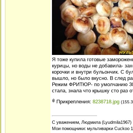
Я тоже купила готовые заморожен
курицы, но воды не добавила- за
корочки и внутри бульончик. С б
вышло, но было вкусно. В след ра
Режим ФРИТЮР- по умолчанию 30
стала, знала что крышку сто раз 
Прикрепления:
8238718.jpg
(155.3
С уважением, Людмила (Lyudmila1967)
Мои помощники: мультиварки Cuckoo 1