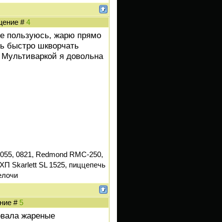
бщение #
4
не пользуюсь, жарю прямо
нь быстро шкворчать
. Мультиваркой я довольна
055, 0821, Redmond RMC-250,
ХП Skarlett SL 1525, пиццепечь
елочи
ение #
5
овала жареные