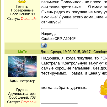
пельмени.Получилось не плохо ,п
они такие противные......Я имею 
Группа:
Проверенные
Очень редко их покупаю,не могу уг
Сообщений:
89
вкусные! Лучше всего домашние,к
Статус:
Оффлайн
отпишусь!
Надежда
Cuckoo CRP-A1010F
МаТе
Дата: Среда, 19.08.2015, 09:17 | Сообщ
Надюшка, я, когда покупаю, то "С
Смотрела "Контрольную закупку" к
самые хорошие пельмени, без доб
тестируемых. Правда, и цена у них
Администратор
могла выбрать удачные.
Группа:
Администраторы
Сообщений:
703
Статус:
Оффлайн