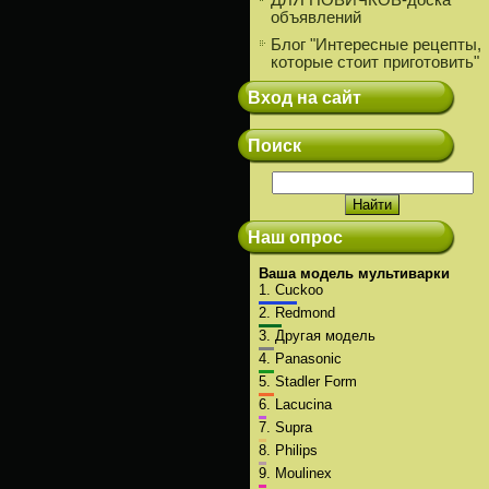
ДЛЯ НОВИЧКОВ-доска
объявлений
Блог "Интересные рецепты,
которые стоит приготовить"
Вход на сайт
Поиск
Наш опрос
Ваша модель мультиварки
1.
Cuckoo
2.
Redmond
3.
Другая модель
4.
Panasonic
5.
Stadler Form
6.
Lacucina
7.
Supra
8.
Philips
9.
Moulinex