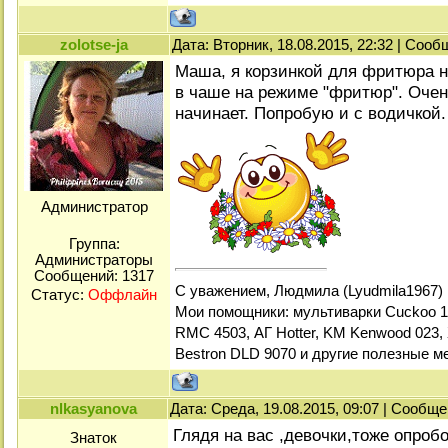
zolotse-ja
Дата: Вторник, 18.08.2015, 22:32 | Соо
Маша, я корзинкой для фритюра 
в чаше на режиме "фритюр". Оче
начинает. Попробую и с водичкой
Администратор
Группа:
Администраторы
Сообщений:
1317
С уважением, Людмила (Lyudmila1967)
Статус:
Оффлайн
Мои помощники: мультиварки Cuckoo 1
RMC 4503, АГ Hotter, KM Kenwood 023, 
Bestron DLD 9070 и другие полезные м
nlkasyanova
Дата: Среда, 19.08.2015, 09:07 | Сообщ
Глядя на вас ,девочки,тоже опроб
Знаток