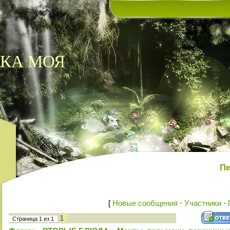
КА МОЯ
Пе
[
Новые сообщения
·
Участники
·
1
Страница
1
из
1