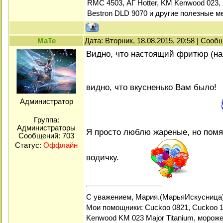
RMC 4503, АГ Hotter, KM Kenwood 023, 
Bestron DLD 9070 и другие полезные м
МаТе
Дата: Вторник, 18.08.2015, 20:58 | Соо
Видно, что настоящий фритюр (на
видно, что вкусненько Вам было!
Администратор
Группа:
Администраторы
Я просто люблю жареные, но помя
Сообщений:
703
Статус:
Оффлайн
водичку.
С уважением, Мария.(МарьяИскусница
Мои помощники: Cuckoo 0821, Cuckoo 1
Kenwood KM 023 Major Titanium, мороже