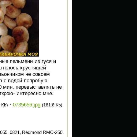
ные пельмени из гуся и
хотелось хрустящей
ульончиком не совсем
з с водой попробую.
 мин, перевыставлять не
открою- интересно мне.
·
0735656.jpg
 Kb)
(181.8 Kb)
055, 0821, Redmond RMC-250,