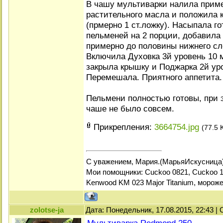
В чашу мультиварки налила прим
растительного масла и положила 
(прмерно 1 ст.ложку). Насыпала 
пельменей на 2 порции, добавила
примерно до половины нижнего сл
Включила Духовка 3й уровень 10 
закрыла крышку и Поджарка 2й уро
Перемешала. Приятного аппетита.
Пельмени полностью готовы, при э
чаше не было совсем.
Прикрепления:
3664754.jpg
(77.5 
С уважением, Мария.(МарьяИскусница
Мои помощники: Cuckoo 0821, Cuckoo 1
Kenwood KM 023 Major Titanium, мороже
zolotse-ja
Дата: Понедельник, 17.08.2015, 22:43 