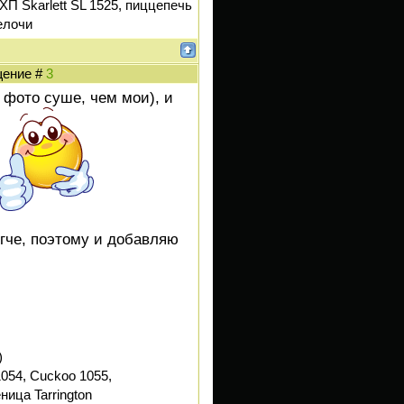
ХП Skarlett SL 1525, пиццепечь
елочи
бщение #
3
 фото суше, чем мои), и
гче, поэтому и добавляю
)
054, Cuckoo 1055,
ница Tarrington