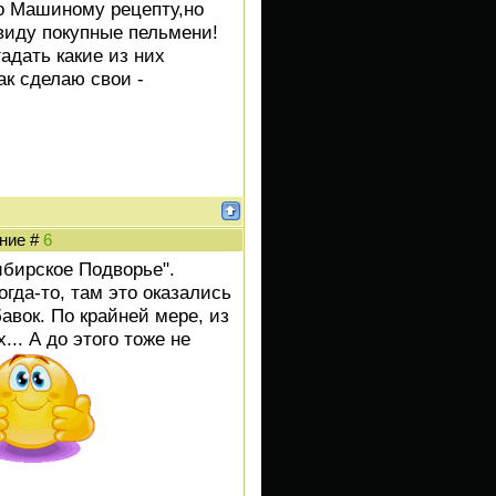
о Машиному рецепту,но
ввиду покупные пельмени!
адать какие из них
ак сделаю свои -
ение #
6
ибирское Подворье".
огда-то, там это оказались
авок. По крайней мере, из
... А до этого тоже не