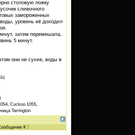
ерно столовую ложку
кусочек сливочного
готовых замороженных
 воды, уровень её доходил
оя.
минут, затем перемешала,
вень 5 минут.
том они не сухие, воды в
Kb)
)
054, Cuckoo 1055,
ница Tarrington
| Сообщение #
2