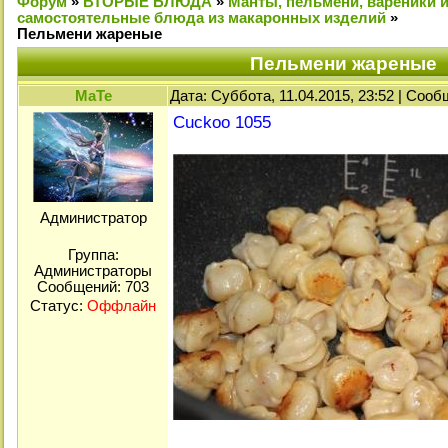
Форум
»
ВТОРЫЕ БЛЮДА
»
Манты, пельмени, вареники 
самостоятельные блюда из макаронных изделий
»
Пельмени жареные
Пельмени жареные
МаТе
Дата: Суббота, 11.04.2015, 23:52 | Соо
Cuckoo 1055
Администратор
Группа:
Администраторы
Сообщений:
703
Статус:
Оффлайн