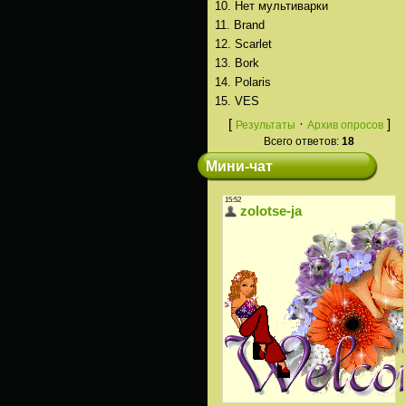
10.
Нет мультиварки
11.
Brand
12.
Scarlet
13.
Bork
14.
Polaris
15.
VES
[
·
]
Результаты
Архив опросов
Всего ответов:
18
Мини-чат