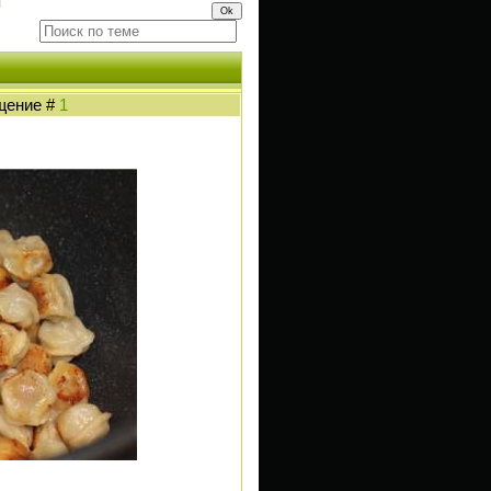
и
бщение #
1