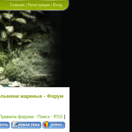
Главная
|
Регистрация
|
Вход
льмени жареные - Форум
Правила форума
·
Поиск
·
RSS
]