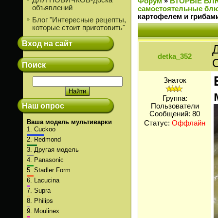
ДЛЯ НОВИЧКОВ-доска
Форум
»
ВТОРЫЕ БЛ
объявлений
самостоятельные блю
картофелем и грибам
Блог "Интересные рецепты,
которые стоит приготовить"
Вход на сайт
Д
detka_352
Поиск
Знаток
Группа:
Наш опрос
Пользователи
Сообщений:
80
Ваша модель мультиварки
Статус:
Оффлайн
1.
Cuckoo
2.
Redmond
3.
Другая модель
4.
Panasonic
5.
Stadler Form
6.
Lacucina
7.
Supra
8.
Philips
9.
Moulinex