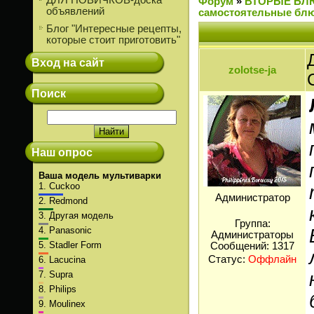
ДЛЯ НОВИЧКОВ-доска
Форум
»
ВТОРЫЕ БЛ
объявлений
самостоятельные блю
Блог "Интересные рецепты,
которые стоит приготовить"
Вход на сайт
zolotse-ja
Поиск
Наш опрос
Ваша модель мультиварки
1.
Cuckoo
Администратор
2.
Redmond
3.
Другая модель
Группа:
4.
Panasonic
Администраторы
5.
Stadler Form
Сообщений:
1317
Статус:
Оффлайн
6.
Lacucina
7.
Supra
8.
Philips
9.
Moulinex