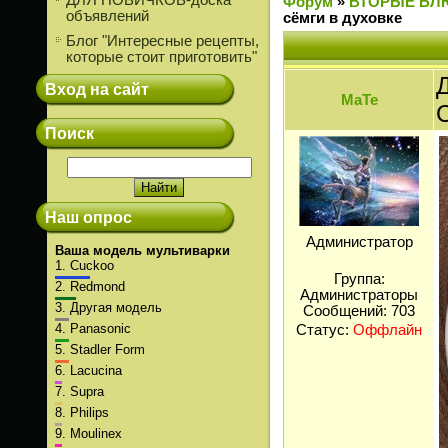
ДЛЯ НОВИЧКОВ-доска
Форум
»
ВТОРЫЕ БЛ
объявлений
сёмги в духовке
Блог "Интересные рецепты,
которые стоит приготовить"
Д
Вход на сайт
МаТе
Поиск
Наш опрос
Администратор
Ваша модель мультиварки
1.
Cuckoo
Группа:
2.
Redmond
Администраторы
3.
Другая модель
Сообщений:
703
4.
Panasonic
Статус:
Оффлайн
5.
Stadler Form
6.
Lacucina
7.
Supra
8.
Philips
9.
Moulinex