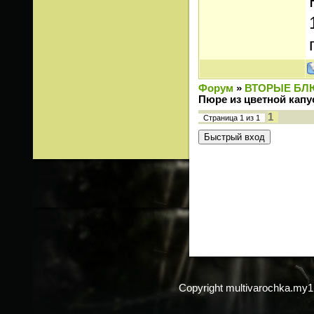
Форум
»
ВТОРЫЕ БЛ
Пюре из цветной кап
1
Страница
1
из
1
Copyright multivarochka.my1