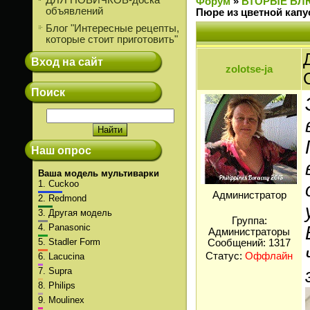
ДЛЯ НОВИЧКОВ-доска
Форум
»
ВТОРЫЕ БЛ
объявлений
Пюре из цветной кап
Блог "Интересные рецепты,
которые стоит приготовить"
Вход на сайт
zolotse-ja
Поиск
Наш опрос
Ваша модель мультиварки
1.
Cuckoo
Администратор
2.
Redmond
3.
Другая модель
Группа:
4.
Panasonic
Администраторы
5.
Stadler Form
Сообщений:
1317
Статус:
Оффлайн
6.
Lacucina
7.
Supra
8.
Philips
9.
Moulinex