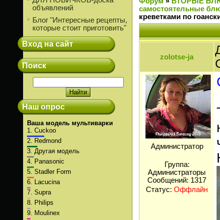
ДЛЯ НОВИЧКОВ-доска
Форум
»
ВТОРЫЕ БЛ
объявлений
самостоятельные блю
креветками по гоанск
Блог "Интересные рецепты,
которые стоит приготовить"
Вход на сайт
zolotse-ja
Поиск
Наш опрос
Ваша модель мультиварки
1.
Cuckoo
2.
Redmond
Администратор
3.
Другая модель
4.
Panasonic
Группа:
5.
Stadler Form
Администраторы
Сообщений:
1317
6.
Lacucina
Статус:
Оффлайн
7.
Supra
8.
Philips
9.
Moulinex