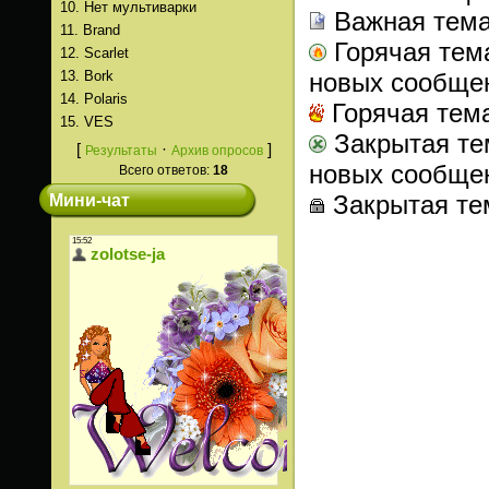
10.
Нет мультиварки
Важная тем
11.
Brand
Горячая тем
12.
Scarlet
13.
Bork
новых сообще
14.
Polaris
Горячая тем
15.
VES
Закрытая те
[
·
]
Результаты
Архив опросов
новых сообще
Всего ответов:
18
Закрытая те
Мини-чат