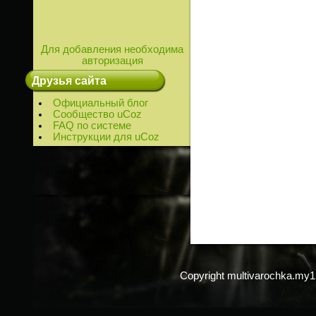
Для добавления необходима
авторизация
Друзья сайта
Официальный блог
Сообщество uCoz
FAQ по системе
Инструкции для uCoz
Copyright multivarochka.my1