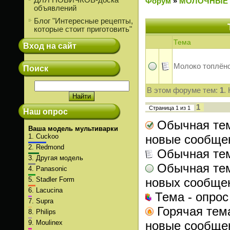
ДЛЯ НОВИЧКОВ-доска
Форум
»
МОЛОЧНЫЕ
объявлений
Блог "Интересные рецепты,
которые стоит приготовить"
Тема
Вход на сайт
Молоко топлёно
Поиск
В этом форуме тем:
1
.
1
Страница
1
из
1
Наш опрос
Обычная тем
Ваша модель мультиварки
1.
Cuckoo
новые сообще
2.
Redmond
Обычная те
3.
Другая модель
Обычная тем
4.
Panasonic
5.
Stadler Form
новых сообще
6.
Lacucina
Тема - опрос
7.
Supra
Горячая тем
8.
Philips
9.
Moulinex
новые сообще