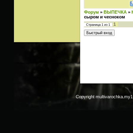
Форум
»
ВЫПЕЧКА
»
сыром и чесноком
1
Страница
1
из
1
Copyright multivarochka.my1