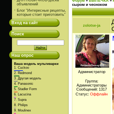
ДЛЯ НОВИЧКОВ-доска
Форум
»
ВЫПЕЧКА
»
объявлений
сыром и чесноком
Блог "Интересные рецепты,
которые стоит приготовить"
Вход на сайт
zolotse-ja
Поиск
Наш опрос
Ваша модель мультиварки
1.
Cuckoo
Администратор
2.
Redmond
3.
Другая модель
Группа:
4.
Panasonic
Администраторы
5.
Stadler Form
Сообщений:
1317
Статус:
Оффлайн
6.
Lacucina
7.
Supra
8.
Philips
9.
Moulinex