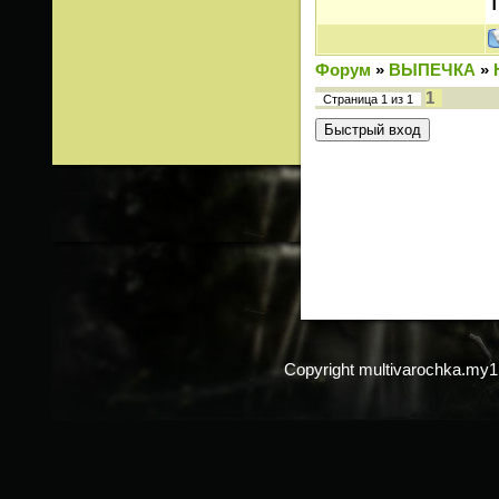
Форум
»
ВЫПЕЧКА
»
1
Страница
1
из
1
Copyright multivarochka.my1