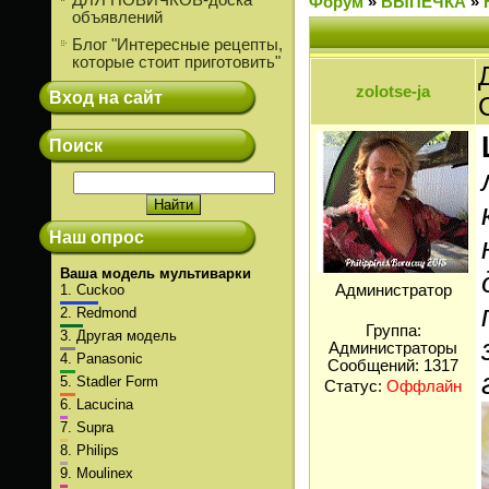
ДЛЯ НОВИЧКОВ-доска
Форум
»
ВЫПЕЧКА
»
объявлений
Блог "Интересные рецепты,
которые стоит приготовить"
zolotse-ja
Вход на сайт
Поиск
Наш опрос
Ваша модель мультиварки
1.
Cuckoo
Администратор
2.
Redmond
Группа:
3.
Другая модель
Администраторы
4.
Panasonic
Сообщений:
1317
5.
Stadler Form
Статус:
Оффлайн
6.
Lacucina
7.
Supra
8.
Philips
9.
Moulinex