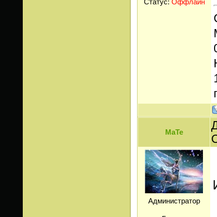
Статус:
Оффлайн
Д
МаТе
Администратор