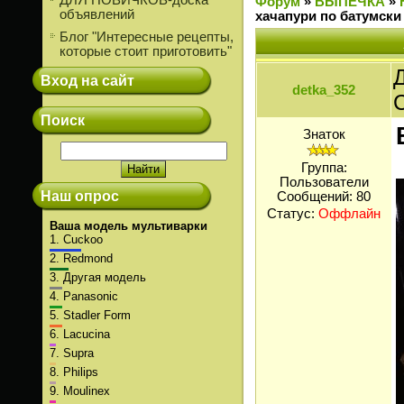
ДЛЯ НОВИЧКОВ-доска
Форум
»
ВЫПЕЧКА
»
объявлений
хачапури по батумски
Блог "Интересные рецепты,
которые стоит приготовить"
Д
Вход на сайт
detka_352
Поиск
Знаток
Группа:
Пользователи
Наш опрос
Сообщений:
80
Статус:
Оффлайн
Ваша модель мультиварки
1.
Cuckoo
2.
Redmond
3.
Другая модель
4.
Panasonic
5.
Stadler Form
6.
Lacucina
7.
Supra
8.
Philips
9.
Moulinex