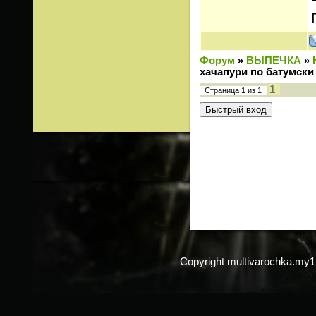
Форум
»
ВЫПЕЧКА
»
хачапури по батумски
1
Страница
1
из
1
Copyright multivarochka.my1