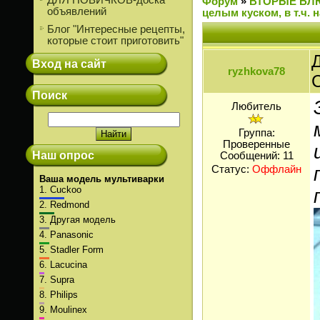
ДЛЯ НОВИЧКОВ-доска
Форум
»
ВТОРЫЕ БЛ
объявлений
целым куском, в т.ч. 
Блог "Интересные рецепты,
которые стоит приготовить"
Д
Вход на сайт
ryzhkova78
Поиск
Любитель
Группа:
Проверенные
Наш опрос
Сообщений:
11
Статус:
Оффлайн
Ваша модель мультиварки
1.
Cuckoo
2.
Redmond
3.
Другая модель
4.
Panasonic
5.
Stadler Form
6.
Lacucina
7.
Supra
8.
Philips
9.
Moulinex