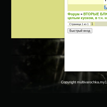
Форум
»
ВТОРЫЕ БЛ
целым куском, в т.ч. 
1
Страница
1
из
1
Copyright multivarochka.my1