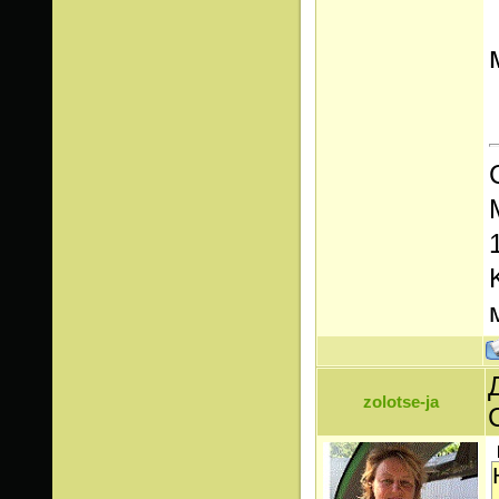
zolotse-ja