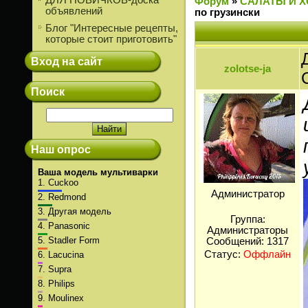
ДЛЯ НОВИЧКОВ-доска
Форум
»
САЛАТЫ И 
объявлений
по грузински
Блог "Интересные рецепты,
которые стоит приготовить"
Вход на сайт
zolotse-ja
Поиск
Наш опрос
Ваша модель мультиварки
1.
Cuckoo
Администратор
2.
Redmond
3.
Другая модель
Группа:
4.
Panasonic
Администраторы
5.
Stadler Form
Сообщений:
1317
Статус:
Оффлайн
6.
Lacucina
7.
Supra
8.
Philips
9.
Moulinex