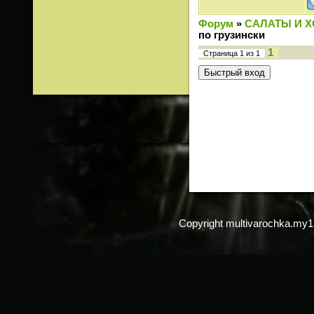
Форум
»
САЛАТЫ И 
по грузински
1
Страница
1
из
1
Copyright multivarochka.my1