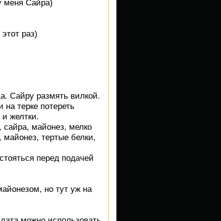
у меня Сайра)
 этот раз)
а. Сайру размять вилкой.
 на терке потереть
 и желтки.
 сайра, майонез, мелко
, майонез, тертые белки,
стояться перед подачей
айонезом, но тут уж на
алата можно использовать