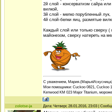
2й слой - консерватизм сайра или
вилкой,
3й слой - мелко порубленный лук,
4й слой-белки яиц, размятые вил
Каждый слой или только сверху ( 
майонезом, сверху натереть на м
С уважением, Мария.(МарьяИскусница
Мои помощники: Cuckoo 0821, Cuckoo 1
Kenwood KM 023 Major Titanium, мороже
zolotse-ja
Дата: Четверг, 28.01.2016, 23:03 | Сооб