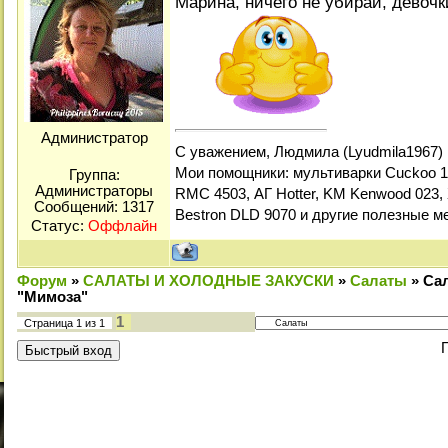
Марина, ничего не убирай, девоч
Администратор
С уважением, Людмила (Lyudmila1967)
Мои помощники: мультиварки Cuckoo 1
Группа:
Администраторы
RMC 4503, АГ Hotter, KM Kenwood 023, 
Сообщений:
1317
Bestron DLD 9070 и другие полезные м
Статус:
Оффлайн
Форум
»
САЛАТЫ И ХОЛОДНЫЕ ЗАКУСКИ
»
Салаты
»
Са
"Мимоза"
1
Страница
1
из
1