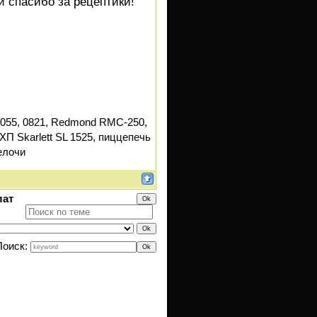
ки спасибо за рецептики!
055, 0821, Redmond RMC-250,
ХП Skarlett SL 1525, пиццепечь
елочи
лат
Поиск: