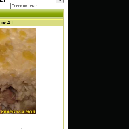
лат
ение #
1