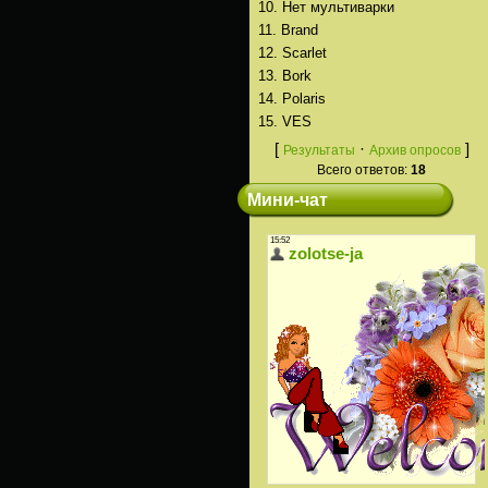
10.
Нет мультиварки
11.
Brand
12.
Scarlet
13.
Bork
14.
Polaris
15.
VES
[
·
]
Результаты
Архив опросов
Всего ответов:
18
Мини-чат