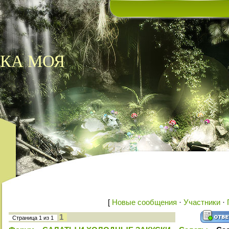
КА МОЯ
[
Новые сообщения
·
Участники
·
1
Страница
1
из
1