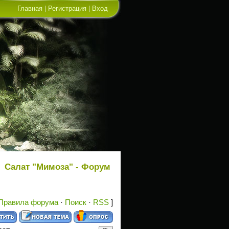
Главная
|
Регистрация
|
Вход
Салат "Мимоза" - Форум
Правила форума
·
Поиск
·
RSS
]