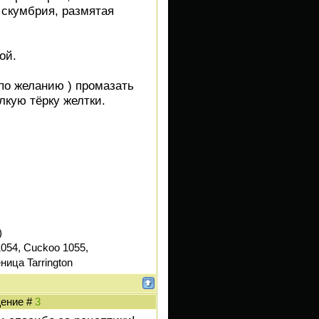
 скумбрия, размятая
кой.
по желанию ) промазать
елкую тёрку желтки.
)
054, Cuckoo 1055,
ница Tarrington
щение #
3