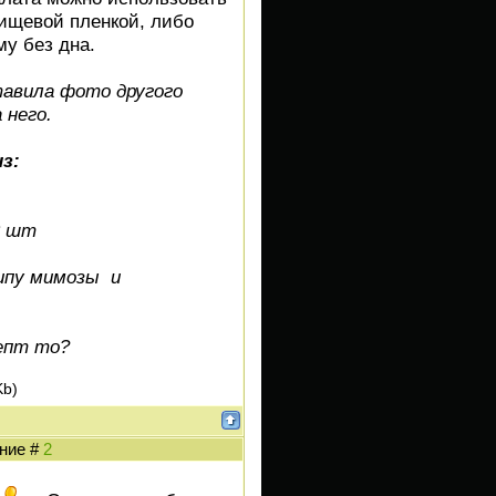
ищевой пленкой, либо
у без дна.
тавила фото другого
 него.
з:
2 шт
ипу мимозы и
епт то?
Kb)
ение #
2