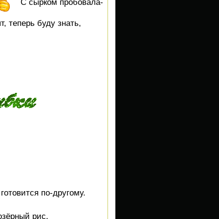
С сырком пробовала-
т, теперь буду знать,
готовится по-другому.
озёрный рис,