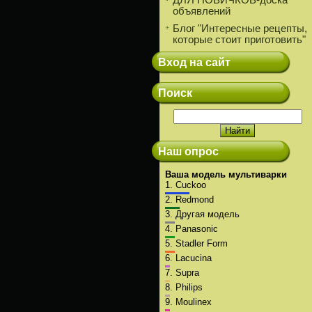
ДЛЯ НОВИЧКОВ-доска
объявлений
Блог "Интересные рецепты,
которые стоит приготовить"
Вход на сайт
Поиск
Наш опрос
Ваша модель мультиварки
1.
Cuckoo
2.
Redmond
3.
Другая модель
4.
Panasonic
5.
Stadler Form
6.
Lacucina
7.
Supra
8.
Philips
9.
Moulinex