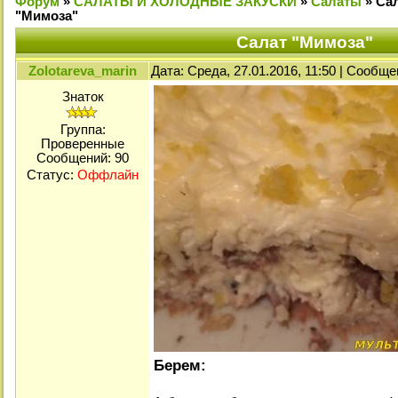
Форум
»
САЛАТЫ И ХОЛОДНЫЕ ЗАКУСКИ
»
Салаты
»
Са
"Мимоза"
Салат "Мимоза"
Zolotareva_marin
Дата: Среда, 27.01.2016, 11:50 | Сообщ
Знаток
Группа:
Проверенные
Сообщений:
90
Статус:
Оффлайн
Берем: