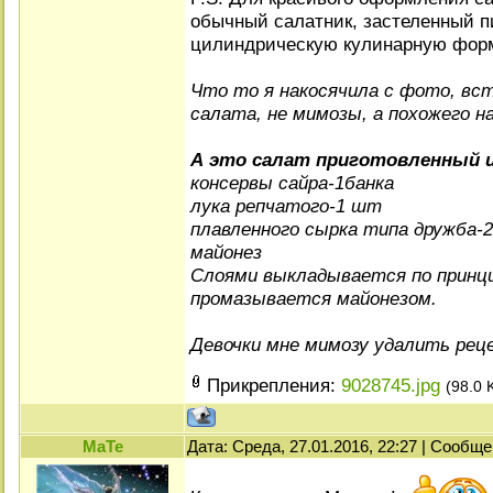
обычный салатник, застеленный п
цилиндрическую кулинарную форм
Что то я накосячила с фото, вс
салата, не мимозы, а похожего на
А это салат приготовленный и
консервы сайра-1
б
анка
лука репчатого-1 шт
плавленного сырка типа дружба-
майонез
Слоями выкладывается по принц
промазывается майонезом.
Девочки мне мимозу удалить рец
Прикрепления:
9028745.jpg
(98.0 
МаТе
Дата: Среда, 27.01.2016, 22:27 | Сообщ