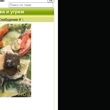
лат
ка и угрем
| Сообщение #
1