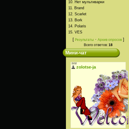
10.
Нет мультиварки
11.
Brand
12.
Scarlet
13.
Bork
14.
Polaris
15.
VES
[
·
]
Результаты
Архив опросов
Всего ответов:
18
Мини-чат