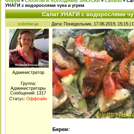
Форум
»
САЛАТЫ И ХОЛОДНЫЕ ЗАКУСКИ
»
Салаты
»
Са
УНАГИ с водорослями чука и угрем
Салат УНАГИ с водорослями чу
zolotse-ja
Дата: Понедельник, 17.06.2019, 15:15 
Администратор
Группа:
Администраторы
Сообщений:
1317
Статус:
Оффлайн
Берем: