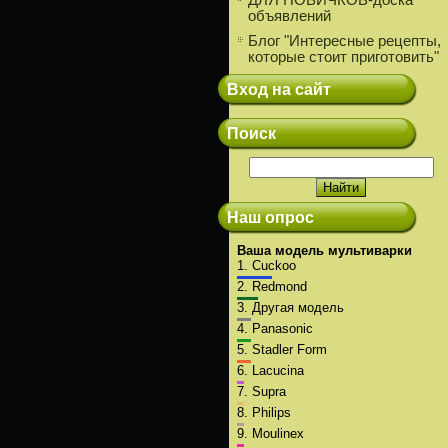
ДЛЯ НОВИЧКОВ-доска
объявлений
Блог "Интересные рецепты,
которые стоит приготовить"
Вход на сайт
Поиск
Наш опрос
Ваша модель мультиварки
1.
Cuckoo
2.
Redmond
3.
Другая модель
4.
Panasonic
5.
Stadler Form
6.
Lacucina
7.
Supra
8.
Philips
9.
Moulinex