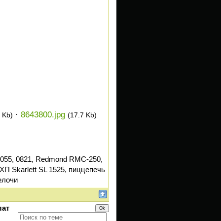
·
8643800.jpg
 Kb)
(17.7 Kb)
055, 0821, Redmond RMC-250,
ХП Skarlett SL 1525, пиццепечь
елочи
лат