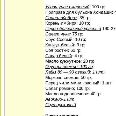
Угорь унаги жареный
: 100 гр;
Приправа для бульона Хондаши: 4
Салат айсберг
:
35 гр;
Корень имбиря: 10 гр;
Перец болгарский красный
190-270
Салат чука:
75 гр;
Соус Соевый: 10 гр;
Кунжут белый
: 3 гр;
Соя ростки: 60 гр;
Сахар белый
: 4 гр;
Масло кунжутное: 20 гр;
Огурцы свежие: 100 гр;
Лайм 80 — 90 свежий: 1 шт;
Морковь свежая: 50 гр;
Перец чили мини красный: 1 шт;
Салат романо: 100 гр;
Масло подсолнечное: 40 гр.
Авокадо-1 шт
Соус ореховый
Приготовление: