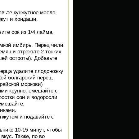
авьте кунжутное масло,
нжут и хондаши,
ите сок из 1/4 лайма,
омкой имбирь. Перец чили
емян и отрежьте 2 тонких
ей остроты). Добавьте
перца удалите плодоножку
кой болгарский перец,
орейской моркови)
ами крупно, смешайте с
ростки сои и водоросли
ремешайте.
иками.
унжутом и подавайте с
нике 10-15 минут, чтобы
вкус. Также, по во