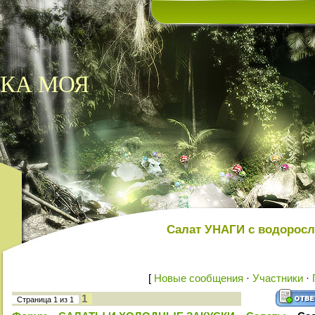
КА МОЯ
Салат УНАГИ с водоросл
[
Новые сообщения
·
Участники
·
1
Страница
1
из
1