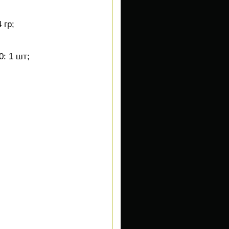
 гр;
: 1 шт;