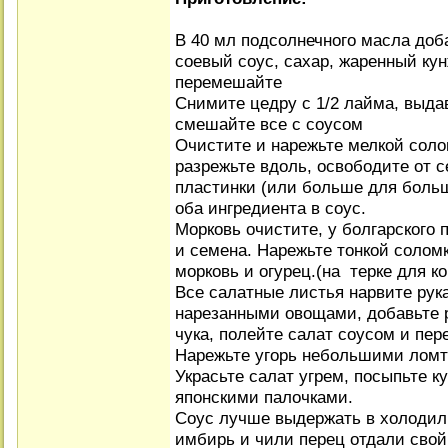
В 40 мл подсолнечного масла доб
соевый соус, сахар, жаренный ку
перемешайте
Снимите цедру с 1/2 лайма, выдав
смешайте все с соусом
Очистите и нарежьте мелкой сол
разрежьте вдоль, освободите от с
пластинки (или больше для больш
оба ингредиента в соус.
Морковь очистите, у болгарского 
и семена. Нарежьте тонкой солом
морковь и огурец.(на терке для к
Все салатные листья нарвите рук
нарезанными овощами, добавьте 
чука, полейте салат соусом и пе
Нарежьте угорь небольшими ломт
Украсьте салат угрем, посыпьте к
японскими палочками.
Соус лучше выдержать в холодиль
имбирь и чили перец отдали свой 