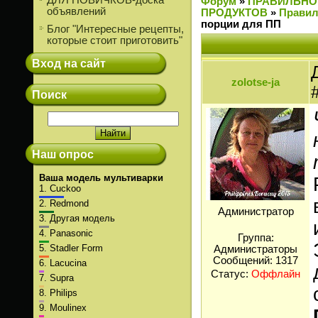
ДЛЯ НОВИЧКОВ-доска
Форум
»
ПРАВИЛЬНО
объявлений
ПРОДУКТОВ
»
Правил
порции для ПП
Блог "Интересные рецепты,
которые стоит приготовить"
Вход на сайт
zolotse-ja
Поиск
Наш опрос
Ваша модель мультиварки
1.
Cuckoo
2.
Redmond
Администратор
3.
Другая модель
4.
Panasonic
Группа:
5.
Stadler Form
Администраторы
Сообщений:
1317
6.
Lacucina
Статус:
Оффлайн
7.
Supra
8.
Philips
9.
Moulinex