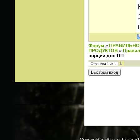
Форум
»
ПРАВИЛЬНО
ПРОДУКТОВ
»
Правил
порции для ПП
1
Страница
1
из
1
Copyright multivarochka.my1