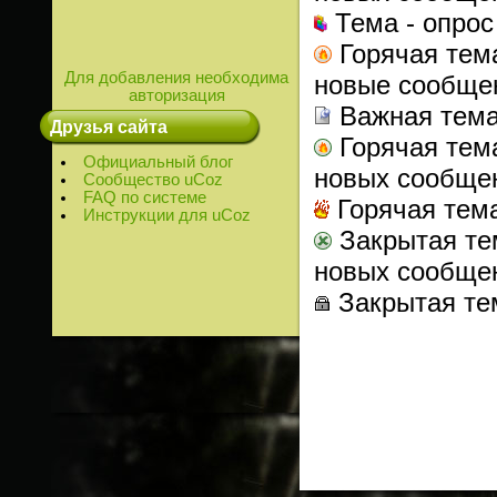
Тема - опрос
Горячая тем
Для добавления необходима
новые сообще
авторизация
Важная тем
Друзья сайта
Горячая тем
Официальный блог
новых сообще
Сообщество uCoz
FAQ по системе
Горячая тем
Инструкции для uCoz
Закрытая те
новых сообще
Закрытая те