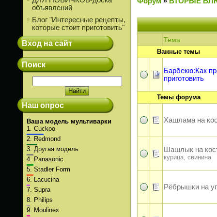
ДЛЯ НОВИЧКОВ-доска
Форум
»
ВТОРЫЕ БЛ
объявлений
Блог "Интересные рецепты,
которые стоит приготовить"
Тема
Вход на сайт
Важные темы
Поиск
Барбекю:Как п
приготовить
Темы форума
Наш опрос
Хашлама на ко
Ваша модель мультиварки
1.
Cuckoo
2.
Redmond
3.
Другая модель
Шашлык на кос
курица, свинина
4.
Panasonic
5.
Stadler Form
6.
Lacucina
Рёбрышки на у
7.
Supra
8.
Philips
9.
Moulinex