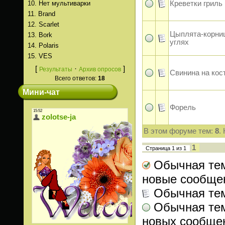
10.
Нет мультиварки
Креветки гриль
11.
Brand
12.
Scarlet
Цыплята-корни
13.
Bork
углях
14.
Polaris
15.
VES
[
·
]
Результаты
Архив опросов
Свинина на кос
Всего ответов:
18
Мини-чат
Форель
В этом форуме тем:
8
.
1
Страница
1
из
1
Обычная тем
новые сообще
Обычная те
Обычная тем
новых сообще