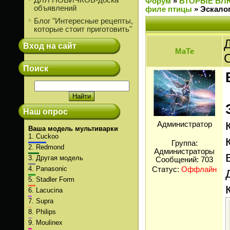
ДЛЯ НОВИЧКОВ-доска
Форум
»
ВТОРЫЕ БЛ
объявлений
филе птицы
»
Эскалоп
Блог "Интересные рецепты,
которые стоит приготовить"
Д
Вход на сайт
МаТе
Поиск
Наш опрос
Администратор
Ваша модель мультиварки
1.
Cuckoo
Группа:
2.
Redmond
Администраторы
3.
Другая модель
Сообщений:
703
4.
Panasonic
Статус:
Оффлайн
5.
Stadler Form
6.
Lacucina
7.
Supra
8.
Philips
9.
Moulinex