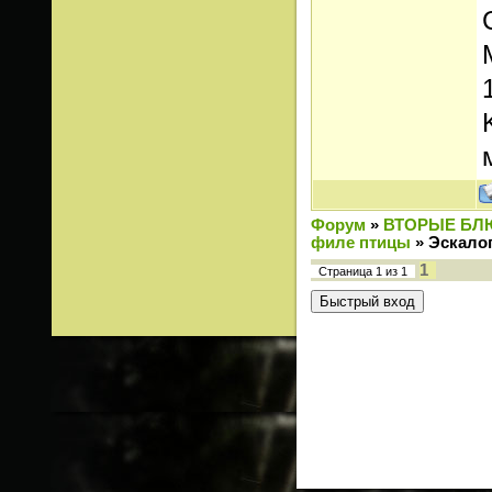
Форум
»
ВТОРЫЕ БЛ
филе птицы
»
Эскалоп
1
Страница
1
из
1