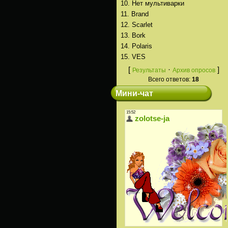
10.
Нет мультиварки
11.
Brand
12.
Scarlet
13.
Bork
14.
Polaris
15.
VES
[
·
]
Результаты
Архив опросов
Всего ответов:
18
Мини-чат