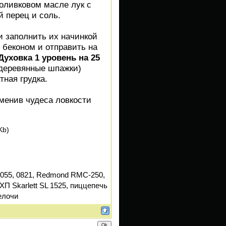
оливковом масле лук с
й перец и соль.
и заполнить их начинкой
 беконом и отправить на
уховка 1 уровень на 25
 деревянные шпажки)
тная грудка.
менив чудеса ловкости
Kb)
055, 0821, Redmond RMC-250,
ХП Skarlett SL 1525, пиццепечь
елочи