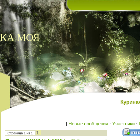
КА МОЯ
Куриная
[
Новые сообщения
·
Участники
·
1
Страница
1
из
1