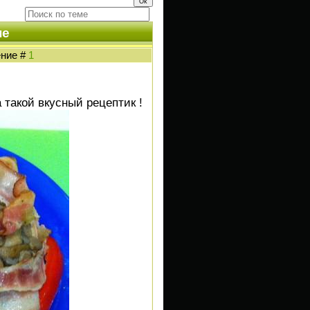
не
ение #
1
 такой вкусный рецептик !