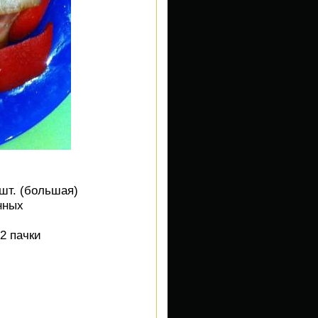
1шт. (большая)
нных
2 пачки