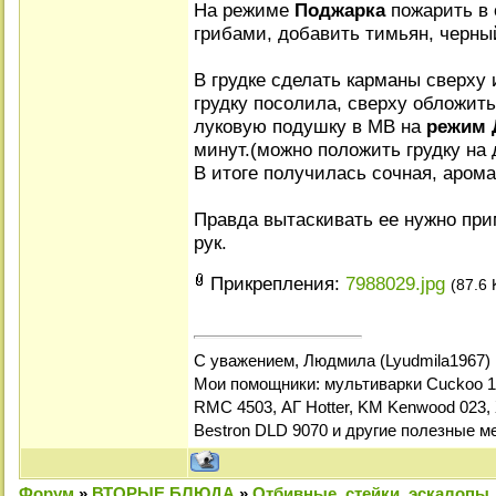
На режиме
Поджарка
пожарить в 
грибами, добавить тимьян, черны
В грудке сделать карманы сверху 
грудку посолила, сверху обложить
луковую подушку в МВ на
режим Д
минут.(можно положить грудку на
В итоге получилась сочная, арома
Правда вытаскивать ее нужно при
рук.
Прикрепления:
7988029.jpg
(87.6 
С уважением, Людмила (Lyudmila1967)
Мои помощники: мультиварки Cuckoo 1
RMC 4503, АГ Hotter, KM Kenwood 023, 
Bestron DLD 9070 и другие полезные м
Форум
»
ВТОРЫЕ БЛЮДА
»
Отбивные, стейки, эскалопы,