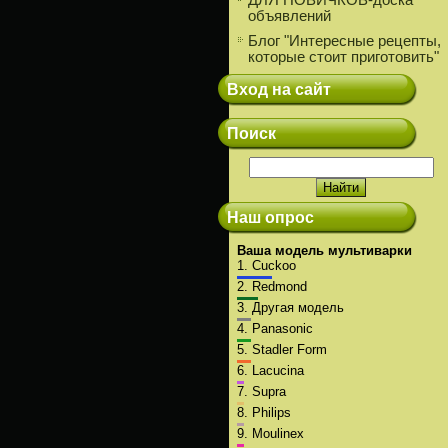
ДЛЯ НОВИЧКОВ-доска
объявлений
Блог "Интересные рецепты,
которые стоит приготовить"
Вход на сайт
Поиск
Наш опрос
Ваша модель мультиварки
1.
Cuckoo
2.
Redmond
3.
Другая модель
4.
Panasonic
5.
Stadler Form
6.
Lacucina
7.
Supra
8.
Philips
9.
Moulinex