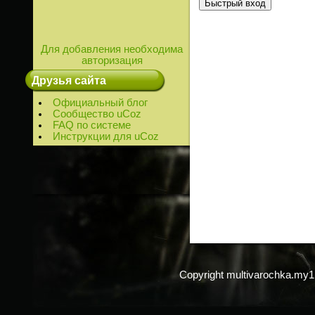
Для добавления необходима
авторизация
Друзья сайта
Официальный блог
Сообщество uCoz
FAQ по системе
Инструкции для uCoz
Copyright multivarochka.my1