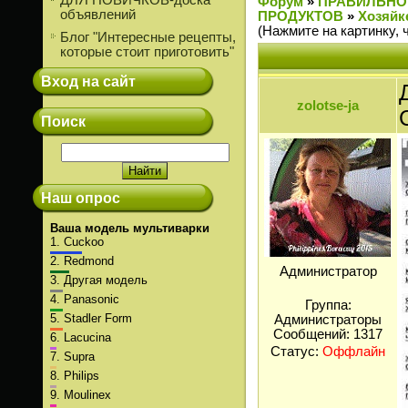
ДЛЯ НОВИЧКОВ-доска
Форум
»
ПРАВИЛЬНО
объявлений
ПРОДУКТОВ
»
Хозяйк
(Нажмите на картинку, 
Блог "Интересные рецепты,
которые стоит приготовить"
Вход на сайт
zolotse-ja
Поиск
Наш опрос
Ваша модель мультиварки
1.
Cuckoo
2.
Redmond
Администратор
3.
Другая модель
4.
Panasonic
Группа:
5.
Stadler Form
Администраторы
Сообщений:
1317
6.
Lacucina
Статус:
Оффлайн
7.
Supra
8.
Philips
9.
Moulinex