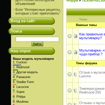
ДЛЯ НОВИЧКОВ-доска
Форум
»
ТЕХНИЧЕСК
объявлений
Блог "Интересные рецепты,
которые стоит приготовить"
Тема
Вход на сайт
Важные темы
Поиск
Как правильно 
мультиварку?
Мультиварка- ч
Наш опрос
чудо-прибор ?
Ваша модель мультиварки
1.
Cuckoo
Темы форума
2.
Redmond
3.
Другая модель
Отзыв о мульти
Lumme
4.
Panasonic
5.
Stadler Form
6.
Lacucina
Температурные
7.
Supra
Redmond 250
8.
Philips
9.
Moulinex
Отзывы о муль