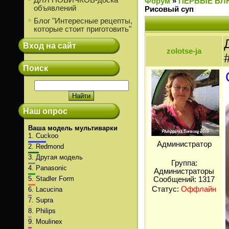
ДЛЯ НОВИЧКОВ-доска
Форум
»
ПЕРВЫЕ БЛ
объявлений
Рисовый суп
Блог "Интересные рецепты,
которые стоит приготовить"
Вход на сайт
zolotse-ja
Поиск
Наш опрос
Ваша модель мультиварки
1.
Cuckoo
Администратор
2.
Redmond
3.
Другая модель
Группа:
4.
Panasonic
Администраторы
5.
Stadler Form
Сообщений:
1317
Статус:
Оффлайн
6.
Lacucina
7.
Supra
8.
Philips
9.
Moulinex