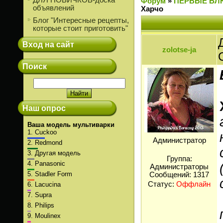
ДЛЯ НОВИЧКОВ-доска
Форум
»
ПЕРВЫЕ БЛ
объявлений
Харчо
Блог "Интересные рецепты,
которые стоит приготовить"
Вход на сайт
zolotse-ja
Поиск
Наш опрос
Ваша модель мультиварки
1.
Cuckoo
Администратор
2.
Redmond
3.
Другая модель
Группа:
4.
Panasonic
Администраторы
5.
Stadler Form
Сообщений:
1317
Статус:
Оффлайн
6.
Lacucina
7.
Supra
8.
Philips
9.
Moulinex