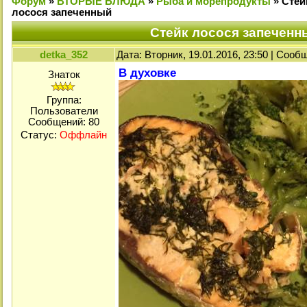
Форум
»
ВТОРЫЕ БЛЮДА
»
Рыба и морепродукты
»
Стей
лосося запеченный
Стейк лосося запеченн
detka_352
Дата: Вторник, 19.01.2016, 23:50 | Соо
В духовке
Знаток
Группа:
Пользователи
Сообщений:
80
Статус:
Оффлайн