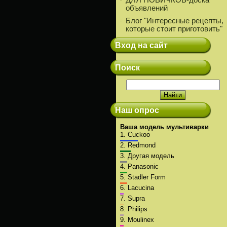
ДЛЯ НОВИЧКОВ-доска
объявлений
Блог "Интересные рецепты,
которые стоит приготовить"
Вход на сайт
Поиск
Наш опрос
Ваша модель мультиварки
1.
Cuckoo
2.
Redmond
3.
Другая модель
4.
Panasonic
5.
Stadler Form
6.
Lacucina
7.
Supra
8.
Philips
9.
Moulinex