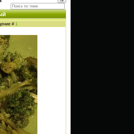
к
ый
бщение #
1