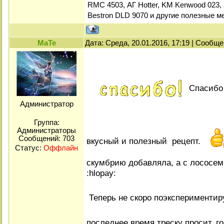
RMC 4503, АГ Hotter, KM Kenwood 023, 
Bestron DLD 9070 и другие полезные м
МаТе
Дата: Среда, 20.01.2016, 17:19 | Сообщ
Спасибо 
Администратор
Группа:
Администраторы
Сообщений:
703
вкусный и полезный рецепт.
Статус:
Оффлайн
скумбрию добавляла, а с лососем
:hlopay:
Теперь не скоро поэксперименти
последнее время треску просит, г