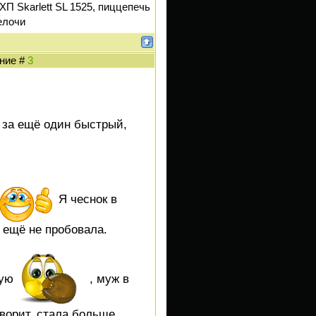
ХП Skarlett SL 1525, пиццепечь
елочи
ение #
3
за ещё один быстрый,
Я чеснок в
 ещё не пробовала.
рую
, муж в
оворит, стала больше