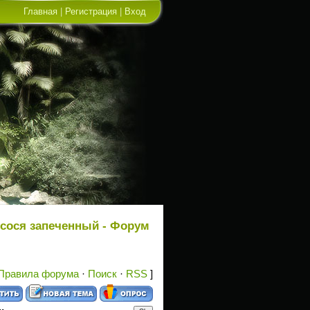
Главная
|
Регистрация
|
Вход
осося запеченный - Форум
Правила форума
·
Поиск
·
RSS
]