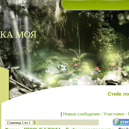
КА МОЯ
Стейк л
[
Новые сообщения
·
Участники
·
1
Страница
1
из
1