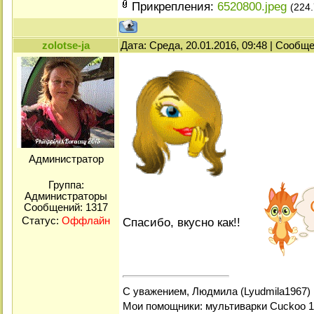
Прикрепления:
6520800.jpeg
(224.
zolotse-ja
Дата: Среда, 20.01.2016, 09:48 | Сообщ
Администратор
Группа:
Администраторы
Сообщений:
1317
Спасибо, вкусно как!!
Статус:
Оффлайн
С уважением, Людмила (Lyudmila1967)
Мои помощники: мультиварки Cuckoo 1