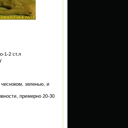
-1-2 ст.л
у
чесноком, зеленью, и
овности, примерно 20-30