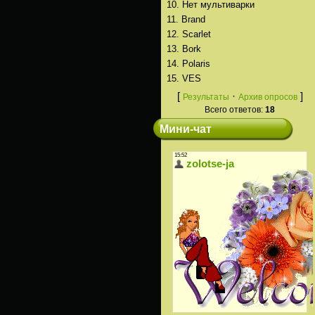
10.
Нет мультиварки
11.
Brand
12.
Scarlet
13.
Bork
14.
Polaris
15.
VES
[
·
]
Результаты
Архив опросов
Всего ответов:
18
Мини-чат