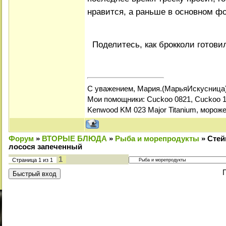
нравится, а раньше в основном ф
Поделитесь, как брокколи готов
С уважением, Мария.(МарьяИскусница
Мои помощники: Cuckoo 0821, Cuckoo 1
Kenwood KM 023 Major Titanium, мороже
Форум
»
ВТОРЫЕ БЛЮДА
»
Рыба и морепродукты
»
Стей
лосося запеченный
1
Страница
1
из
1