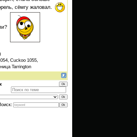
орель, сёмгу жаловал.
или?
)
054, Cuckoo 1055,
ница Tarrington
к
Поиск: