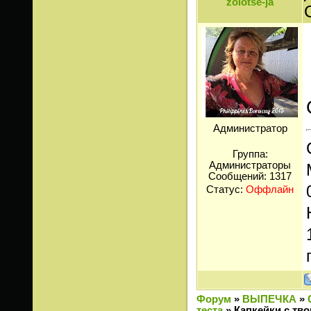
zolotse-ja
Администратор
Группа:
Администраторы
Сообщений:
1317
Статус:
Оффлайн
Форум
»
ВЫПЕЧКА
»
теста
»
Капкейки c тв