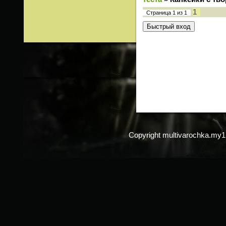
1
Страница
1
из
1
Copyright multivarochka.my1