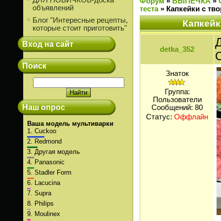
ДЛЯ НОВИЧКОВ-доска
Форум
»
ВЫПЕЧКА
»
объявлений
теста
»
Капкейки c тв
Блог "Интересные рецепты,
Капкейк
которые стоит приготовить"
Д
Вход на сайт
detka_352
Поиск
Знаток
Группа:
Пользователи
Наш опрос
Сообщений:
80
Статус:
Оффлайн
Ваша модель мультиварки
1.
Cuckoo
2.
Redmond
3.
Другая модель
4.
Panasonic
5.
Stadler Form
6.
Lacucina
7.
Supra
8.
Philips
9.
Moulinex