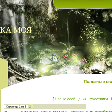
КА МОЯ
Полезные сво
[
Новые сообщения
·
Участники
·
1
Страница
1
из
1