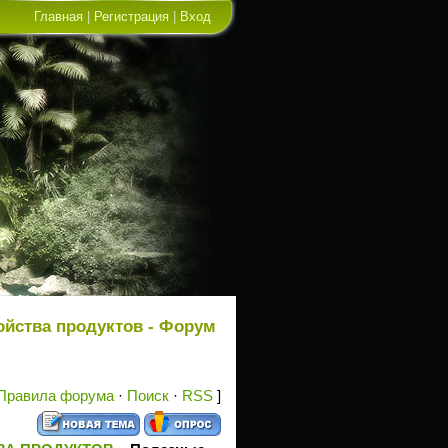
Главная
|
Регистрация
|
Вход
йства продуктов - Форум
Правила форума
·
Поиск
·
RSS
]