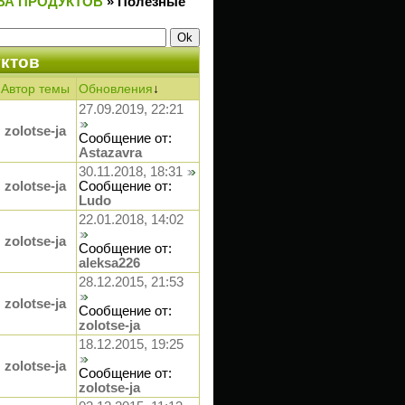
ВА ПРОДУКТОВ
»
Полезные
ктов
Автор темы
Обновления
↓
27.09.2019, 22:21
zolotse-ja
Сообщение от:
Astazavra
30.11.2018, 18:31
zolotse-ja
Сообщение от:
Ludo
22.01.2018, 14:02
zolotse-ja
Сообщение от:
aleksa226
28.12.2015, 21:53
zolotse-ja
Сообщение от:
zolotse-ja
18.12.2015, 19:25
zolotse-ja
Сообщение от:
zolotse-ja