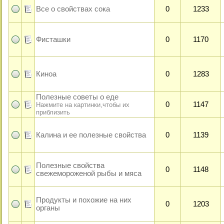
Все о свойствах сока
0
1233
Фисташки
0
1170
Киноа
0
1283
Полезные советы о еде
0
1147
Нажмите на картинки,чтобы их
приблизить
Калина и ее полезные свойства
0
1139
Полезные свойства
0
1148
свежемороженой рыбы и мяса
Продукты и похожие на них
0
1203
органы