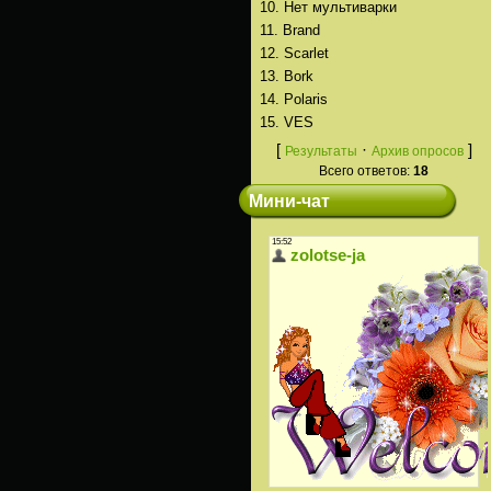
10.
Нет мультиварки
11.
Brand
12.
Scarlet
13.
Bork
14.
Polaris
15.
VES
[
·
]
Результаты
Архив опросов
Всего ответов:
18
Мини-чат