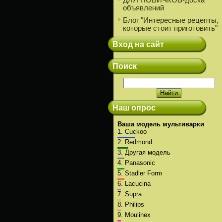
ДЛЯ НОВИЧКОВ-доска
объявлений
Блог "Интересные рецепты,
которые стоит приготовить"
Вход на сайт
Поиск
Наш опрос
Ваша модель мультиварки
1.
Cuckoo
2.
Redmond
3.
Другая модель
4.
Panasonic
5.
Stadler Form
6.
Lacucina
7.
Supra
8.
Philips
9.
Moulinex