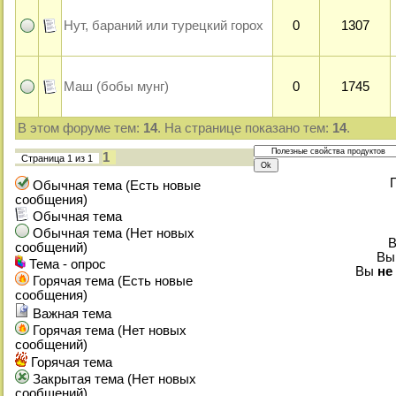
Нут, бараний или турецкий горох
0
1307
Маш (бобы мунг)
0
1745
В этом форуме тем:
14
. На странице показано тем:
14
.
1
Страница
1
из
1
Обычная тема (Есть новые
сообщения)
Обычная тема
Обычная тема (Нет новых
сообщений)
В
Тема - опрос
Вы
не
Горячая тема (Есть новые
сообщения)
Важная тема
Горячая тема (Нет новых
сообщений)
Горячая тема
Закрытая тема (Нет новых
сообщений)