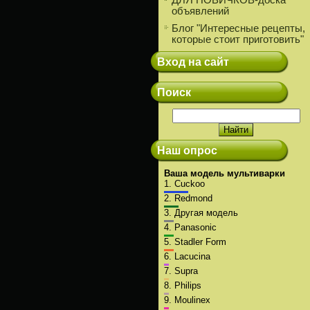
ДЛЯ НОВИЧКОВ-доска
объявлений
Блог "Интересные рецепты,
которые стоит приготовить"
Вход на сайт
Поиск
Наш опрос
Ваша модель мультиварки
1.
Cuckoo
2.
Redmond
3.
Другая модель
4.
Panasonic
5.
Stadler Form
6.
Lacucina
7.
Supra
8.
Philips
9.
Moulinex