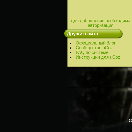
Для добавления необходима
авторизация
Друзья сайта
Официальный блог
Сообщество uCoz
FAQ по системе
Инструкции для uCoz
C