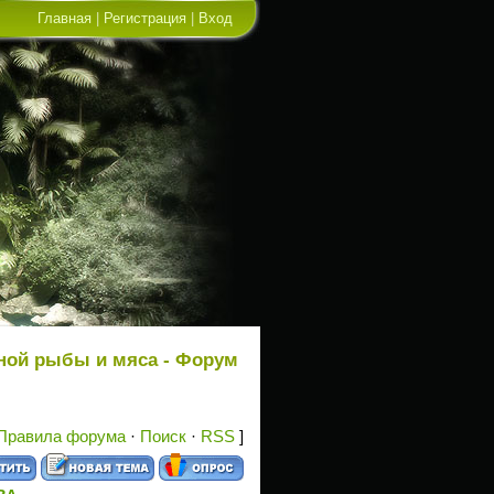
Главная
|
Регистрация
|
Вход
ной рыбы и мяса - Форум
Правила форума
·
Поиск
·
RSS
]