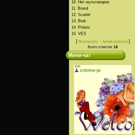
10.
Нет мультиварки
11.
Brand
12.
Scarlet
13.
Bork
14.
Polaris
15.
VES
[
·
]
Результаты
Архив опросов
Всего ответов:
18
Мини-чат