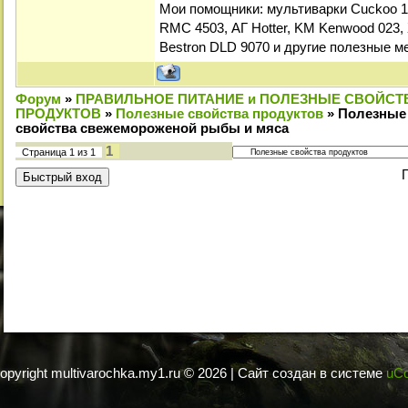
Мои помощники: мультиварки Cuckoo 1
RMC 4503, АГ Hotter, KM Kenwood 023, 
Bestron DLD 9070 и другие полезные м
Форум
»
ПРАВИЛЬНОЕ ПИТАНИЕ и ПОЛЕЗНЫЕ СВОЙСТ
ПРОДУКТОВ
»
Полезные свойства продуктов
»
Полезные
свойства свежемороженой рыбы и мяса
1
Страница
1
из
1
opyright multivarochka.my1.ru © 2026
|
Сайт создан в системе
uC