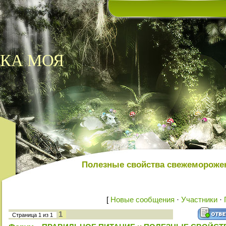
КА МОЯ
Полезные свойства свежемороже
[
Новые сообщения
·
Участники
·
1
Страница
1
из
1