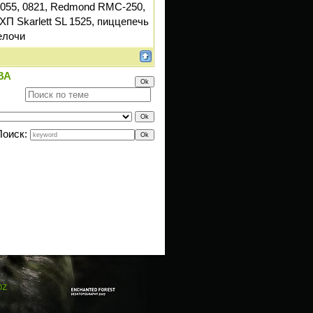
055, 0821, Redmond RMC-250,
ХП Skarlett SL 1525, пиццепечь
елочи
ВА
Поиск:
oz