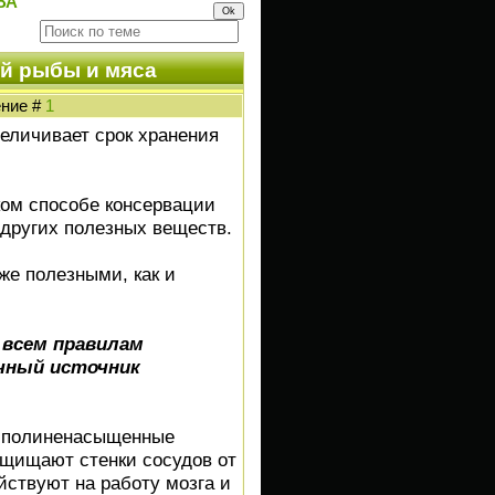
ВА
й рыбы и мяса
ение #
1
величивает срок хранения
аком способе консервации
других полезных веществ.
же полезными, как и
 всем правилам
ичный источник
– полиненасыщенные
ащищают стенки сосудов от
йствуют на работу мозга и