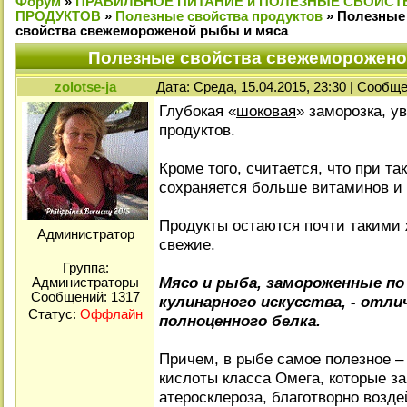
Форум
»
ПРАВИЛЬНОЕ ПИТАНИЕ и ПОЛЕЗНЫЕ СВОЙСТ
ПРОДУКТОВ
»
Полезные свойства продуктов
»
Полезные
свойства свежемороженой рыбы и мяса
Полезные свойства свежеморожено
zolotse-ja
Дата: Среда, 15.04.2015, 23:30 | Сообщ
Глубокая «
шоковая
» заморозка, у
продуктов.
Кроме того, считается, что при т
сохраняется больше витаминов и 
Продукты остаются почти такими 
Администратор
свежие.
Группа:
Мясо и рыба, замороженные по
Администраторы
Сообщений:
1317
кулинарного искусства, - отл
Статус:
Оффлайн
полноценного белка.
Причем, в рыбе самое полезное 
кислоты класса Омега, которые з
атеросклероза, благотворно возде