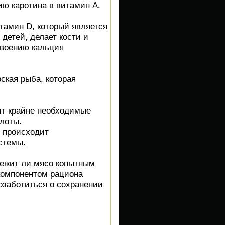
ю каротина в витамин А.
итамин D, который является
детей, делает кости и
своению кальция
ская рыба, которая
жит крайне необходимые
лоты.
, происходит
стемы.
лежит ли мясо копытным
компонентом рациона
озаботиться о сохранении